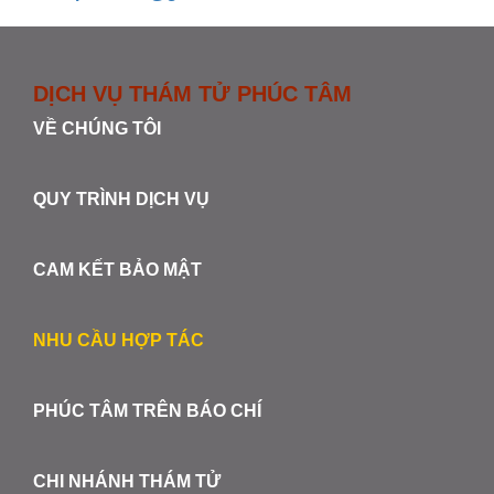
DỊCH VỤ THÁM TỬ PHÚC TÂM
VỀ CHÚNG TÔI
QUY TRÌNH DỊCH VỤ
CAM KẾT BẢO MẬT
NHU CẦU HỢP TÁC
PHÚC TÂM TRÊN BÁO CHÍ
CHI NHÁNH THÁM TỬ