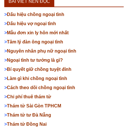
BÀI VIẾT NÊN ĐỌC
>
Dấu hiệu chồng ngoại tình
>
Dấu hiệu vợ ngoại tình
>
Mẫu đơn xin ly hôn mới nhất
>
Tâm lý đàn ông ngoại tình
>
Nguyên nhân phụ nữ ngoại tình
>
Ngoại tình tư tưởng là gì?
>
Bí quyết giữ chồng tuyệt đỉnh
>
Làm gì khi chồng ngoại tình
>
Cách theo dõi chồng ngoại tình
>
Chi phí thuê thám tử
>
Thám tử Sài Gòn TPHCM
>
Thám tử tư Đà Nẵng
>
Thám tử Đồng Nai