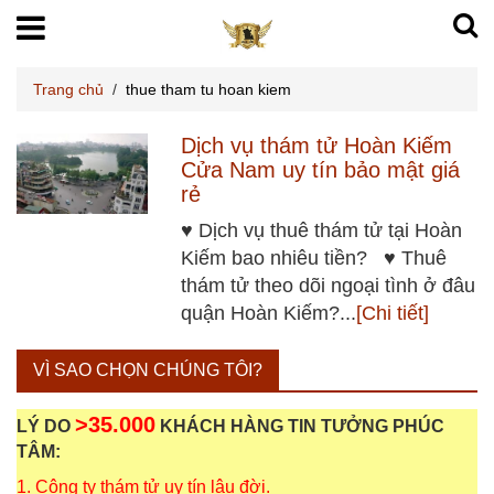
Trang chủ
/
thue tham tu hoan kiem
Dịch vụ thám tử Hoàn Kiếm
Cửa Nam uy tín bảo mật giá
rẻ
♥ Dịch vụ thuê thám tử tại Hoàn
Kiếm bao nhiêu tiền? ♥ Thuê
thám tử theo dõi ngoại tình ở đâu
quận Hoàn Kiếm?...
[Chi tiết]
VÌ SAO CHỌN CHÚNG TÔI?
>35.000
LÝ DO
KHÁCH HÀNG TIN TƯỞNG PHÚC
TÂM:
1. Công ty thám tử uy tín lâu đời.