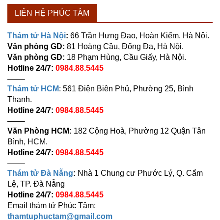
LIÊN HỆ PHÚC TÂM
Thám tử Hà Nội
:
66 Trần Hưng Đạo, Hoàn Kiếm, Hà Nội.
Văn phòng GD:
81 Hoàng Cầu, Đống Đa, Hà Nội.
Văn phòng GD:
18 Phạm Hùng, Cầu Giấy, Hà Nội.
Hotline 24/7:
0984.88.5445
——–
Thám tử HCM
: 561 Điện Biên Phủ, Phường 25, Bình
Thạnh.
Hotline 24/7:
0984.88.5445
——–
Văn Phòng HCM:
182 Cộng Hoà, Phường 12 Quận Tân
Bình, HCM.
Hotline 24/7:
0984.88.5445
——–
Thám tử Đà Nẵng
:
Nhà 1 Chung cư Phước Lý, Q. Cẩm
Lệ, TP. Đà Nẵng
Hotline 24/7:
0984.88.5445
Email thám tử Phúc Tâm:
thamtuphuctam@gmail.com