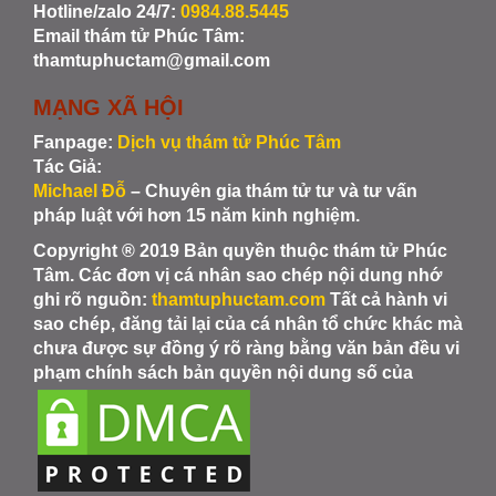
Hotline/zalo 24/7:
0984.88.5445
Email thám tử Phúc Tâm:
thamtuphuctam@gmail.com
MẠNG XÃ HỘI
Fanpage:
Dịch vụ thám tử Phúc Tâm
Tác Giả:
Michael Đỗ
– Chuyên gia thám tử tư và tư vấn
pháp luật với hơn 15 năm kinh nghiệm.
Copyright ® 2019 Bản quyền thuộc thám tử Phúc
Tâm. Các đơn vị cá nhân sao chép nội dung nhớ
ghi rõ nguồn:
thamtuphuctam.com
Tất cả hành vi
sao chép, đăng tải lại của cá nhân tổ chức khác mà
chưa được sự đồng ý rõ ràng bằng văn bản đều vi
phạm chính sách bản quyền nội dung số của