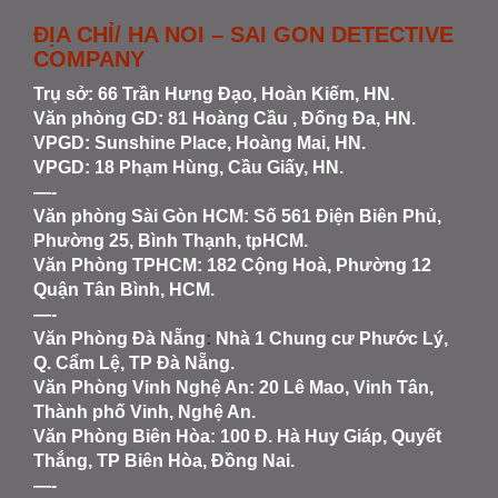
ĐỊA CHỈ/ HA NOI – SAI GON DETECTIVE
COMPANY
Trụ sở: 66 Trần Hưng Đạo, Hoàn Kiếm, HN.
Văn phòng GD: 81 Hoàng Cầu , Đống Đa, HN.
VPGD: Sunshine Place, Hoàng Mai, HN.
VPGD: 18 Phạm Hùng, Cầu Giấy, HN.
—-
Văn phòng Sài Gòn HCM
: Số 561 Điện Biên Phủ,
Phường 25, Bình Thạnh, tpHCM.
Văn Phòng TPHCM: 182 Cộng Hoà, Phường 12
Quận Tân Bình, HCM.
—-
Văn Phòng Đà Nẵng
:
Nhà 1 Chung cư Phước Lý,
Q. Cẩm Lệ, TP Đà Nẵng.
Văn Phòng Vinh Nghệ An
: 20 Lê Mao, Vinh Tân,
Thành phố Vinh, Nghệ An.
Văn Phòng Biên Hòa
: 100 Đ. Hà Huy Giáp, Quyết
Thắng, TP Biên Hòa, Đồng Nai.
—-