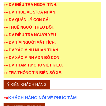
»»
DV ĐIỀU TRA NGOẠI TÌNH
.
»»
DV THUÊ VỆ SĨ CÁ NHÂN
.
»»
DV QUẢN LÝ CON CÁI
.
»»
THUÊ NGƯỜI THEO DÕI
.
»»
DV ĐIỀU TRA NGƯỜI YÊU
.
»»
DV TÌM NGƯỜI MẤT TÍCH
.
»»
DV XÁC MINH NHÂN THÂN
.
»»
DV XÁC MINH ADN BỐ CON
.
»»
DV THÁM TỬ CHO VIỆT KIỀU
.
»»
TRA THÔNG TIN BIỂN SỐ XE
.
Ý KIẾN KHÁCH HÀNG
»»
KHÁCH HÀNG NÓI VỀ PHÚC TÂM