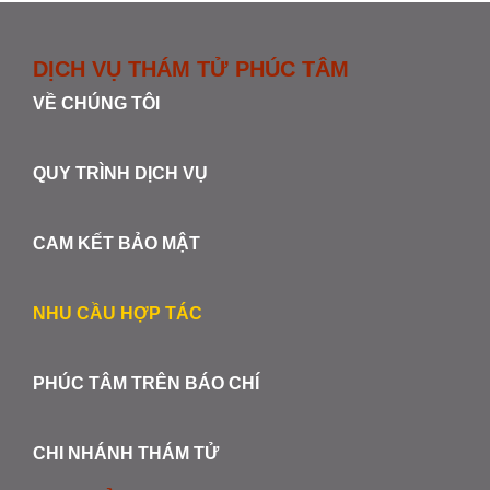
DỊCH VỤ THÁM TỬ PHÚC TÂM
VỀ CHÚNG TÔI
QUY TRÌNH DỊCH VỤ
CAM KẾT BẢO MẬT
NHU CẦU HỢP TÁC
PHÚC TÂM TRÊN BÁO CHÍ
CHI NHÁNH THÁM TỬ