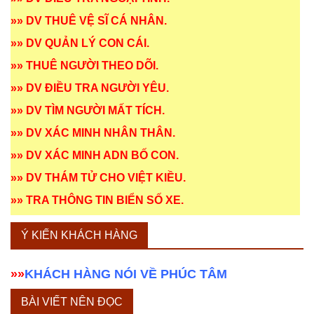
»»
DV THUÊ VỆ SĨ CÁ NHÂN
.
»»
DV QUẢN LÝ CON CÁI
.
»»
THUÊ NGƯỜI THEO DÕI
.
»»
DV ĐIỀU TRA NGƯỜI YÊU
.
»»
DV TÌM NGƯỜI MẤT TÍCH
.
»»
DV XÁC MINH NHÂN THÂN
.
»»
DV XÁC MINH ADN BỐ CON
.
»»
DV THÁM TỬ CHO VIỆT KIỀU
.
»»
TRA THÔNG TIN BIỂN SỐ XE
.
Ý KIẾN KHÁCH HÀNG
»»
KHÁCH HÀNG NÓI VỀ PHÚC TÂM
BÀI VIẾT NÊN ĐỌC