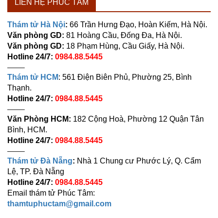
LIÊN HỆ PHÚC TÂM
Thám tử Hà Nội
:
66 Trần Hưng Đạo, Hoàn Kiếm, Hà Nội.
Văn phòng GD:
81 Hoàng Cầu, Đống Đa, Hà Nội.
Văn phòng GD:
18 Phạm Hùng, Cầu Giấy, Hà Nội.
Hotline 24/7:
0984.88.5445
——–
Thám tử HCM
: 561 Điện Biên Phủ, Phường 25, Bình
Thạnh.
Hotline 24/7:
0984.88.5445
——–
Văn Phòng HCM:
182 Cộng Hoà, Phường 12 Quận Tân
Bình, HCM.
Hotline 24/7:
0984.88.5445
——–
Thám tử Đà Nẵng
:
Nhà 1 Chung cư Phước Lý, Q. Cẩm
Lệ, TP. Đà Nẵng
Hotline 24/7:
0984.88.5445
Email thám tử Phúc Tâm:
thamtuphuctam@gmail.com