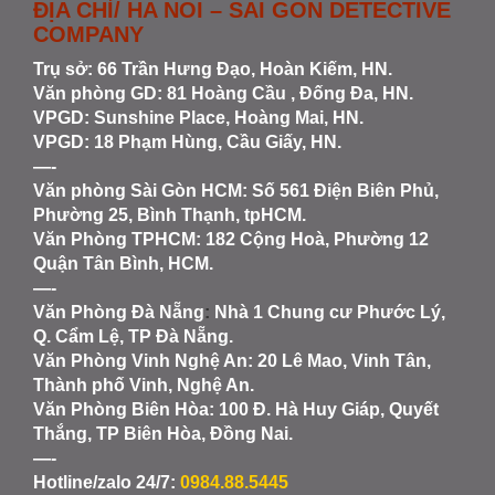
ĐỊA CHỈ/ HA NOI – SAI GON DETECTIVE
COMPANY
Trụ sở: 66 Trần Hưng Đạo, Hoàn Kiếm, HN.
Văn phòng GD: 81 Hoàng Cầu , Đống Đa, HN.
VPGD: Sunshine Place, Hoàng Mai, HN.
VPGD: 18 Phạm Hùng, Cầu Giấy, HN.
—-
Văn phòng Sài Gòn HCM
: Số 561 Điện Biên Phủ,
Phường 25, Bình Thạnh, tpHCM.
Văn Phòng TPHCM: 182 Cộng Hoà, Phường 12
Quận Tân Bình, HCM.
—-
Văn Phòng Đà Nẵng
:
Nhà 1 Chung cư Phước Lý,
Q. Cẩm Lệ, TP Đà Nẵng.
Văn Phòng Vinh Nghệ An
: 20 Lê Mao, Vinh Tân,
Thành phố Vinh, Nghệ An.
Văn Phòng Biên Hòa
: 100 Đ. Hà Huy Giáp, Quyết
Thắng, TP Biên Hòa, Đồng Nai.
—-
Hotline/zalo 24/7:
0984.88.5445