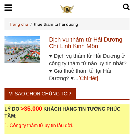
Trang chủ
/
thue tham tu hai duong
Dịch vụ thám tử Hải Dương
Chí Linh Kinh Môn
♥ Dịch vụ thám tử Hải Dương ở
công ty thám tử nào uy tín nhất?
♥ Giá thuê thám tử tại Hải
Dương? ♥...
[Chi tiết]
VÌ SAO CHỌN CHÚNG TÔI?
>35.000
LÝ DO
KHÁCH HÀNG TIN TƯỞNG PHÚC
TÂM:
1. Công ty thám tử uy tín lâu đời.