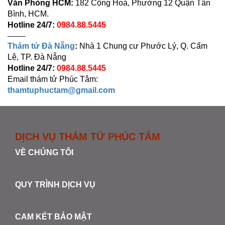
Văn Phòng HCM:
182 Cộng Hoà, Phường 12 Quận Tân
Bình, HCM.
Hotline 24/7:
0984.88.5445
——–
Thám tử Đà Nẵng
:
Nhà 1 Chung cư Phước Lý, Q. Cẩm
Lệ, TP. Đà Nẵng
Hotline 24/7:
0984.88.5445
Email thám tử Phúc Tâm:
thamtuphuctam@gmail.com
DỊCH VỤ THÁM TỬ PHÚC TÂM
VỀ CHÚNG TÔI
QUY TRÌNH DỊCH VỤ
CAM KẾT BẢO MẬT