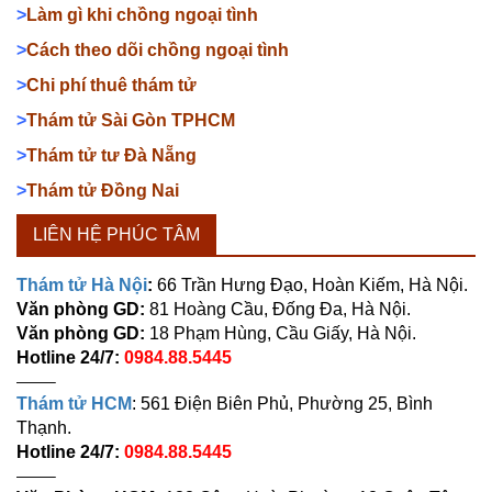
>
Làm gì khi chồng ngoại tình
>
Cách theo dõi chồng ngoại tình
>
Chi phí thuê thám tử
>
Thám tử Sài Gòn TPHCM
>
Thám tử tư Đà Nẵng
>
Thám tử Đồng Nai
LIÊN HỆ PHÚC TÂM
Thám tử Hà Nội
:
66 Trần Hưng Đạo, Hoàn Kiếm, Hà Nội.
Văn phòng GD:
81 Hoàng Cầu, Đống Đa, Hà Nội.
Văn phòng GD:
18 Phạm Hùng, Cầu Giấy, Hà Nội.
Hotline 24/7:
0984.88.5445
——–
Thám tử HCM
: 561 Điện Biên Phủ, Phường 25, Bình
Thạnh.
Hotline 24/7:
0984.88.5445
——–