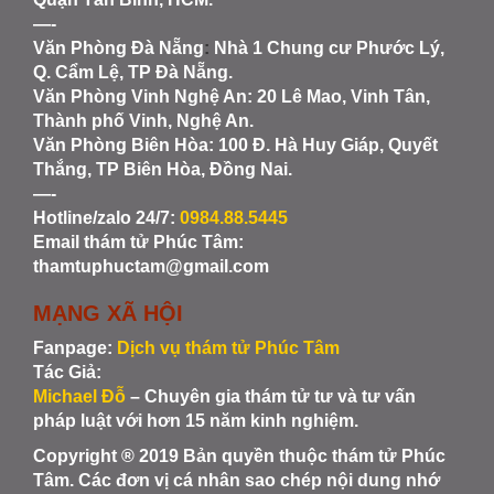
—-
Văn Phòng Đà Nẵng
:
Nhà 1 Chung cư Phước Lý,
Q. Cẩm Lệ, TP Đà Nẵng.
Văn Phòng Vinh Nghệ An
: 20 Lê Mao, Vinh Tân,
Thành phố Vinh, Nghệ An.
Văn Phòng Biên Hòa
: 100 Đ. Hà Huy Giáp, Quyết
Thắng, TP Biên Hòa, Đồng Nai.
—-
Hotline/zalo 24/7:
0984.88.5445
Email thám tử Phúc Tâm:
thamtuphuctam@gmail.com
MẠNG XÃ HỘI
Fanpage:
Dịch vụ thám tử Phúc Tâm
Tác Giả:
Michael Đỗ
– Chuyên gia thám tử tư và tư vấn
pháp luật với hơn 15 năm kinh nghiệm.
Copyright ® 2019 Bản quyền thuộc thám tử Phúc
Tâm. Các đơn vị cá nhân sao chép nội dung nhớ