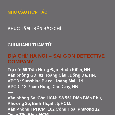
NHU CẦU HỢP TÁC
PHÚC TÂM TRÊN BÁO CHÍ
CHI NHÁNH THÁM TỬ
ĐỊA CHỈ/ HA NOI – SAI GON DETECTIVE
COMPANY
Trụ sở: 66 Trần Hưng Đạo, Hoàn Kiếm, HN.
Văn phòng GD: 81 Hoàng Cầu , Đống Đa, HN.
VPGD: Sunshine Place, Hoàng Mai, HN.
VPGD: 18 Phạm Hùng, Cầu Giấy, HN.
—-
Văn phòng Sài Gòn HCM
: Số 561 Điện Biên Phủ,
Phường 25, Bình Thạnh, tpHCM.
Văn Phòng TPHCM: 182 Cộng Hoà, Phường 12
Quận Tân Bình, HCM.