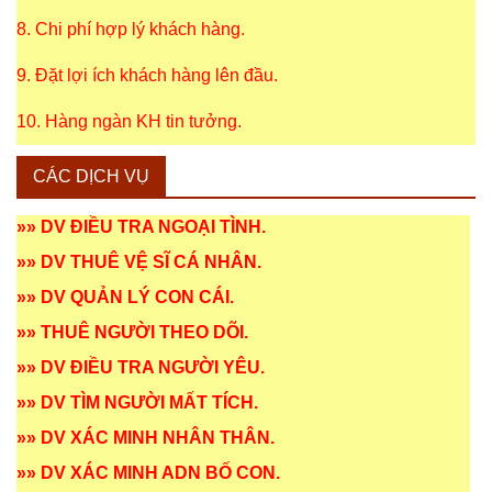
8. Chi phí hợp lý khách hàng.
9. Đặt lợi ích khách hàng lên đầu.
10. Hàng ngàn KH tin tưởng.
CÁC DỊCH VỤ
»»
DV ĐIỀU TRA NGOẠI TÌNH
.
»»
DV THUÊ VỆ SĨ CÁ NHÂN
.
»»
DV QUẢN LÝ CON CÁI
.
»»
THUÊ NGƯỜI THEO DÕI
.
»»
DV ĐIỀU TRA NGƯỜI YÊU
.
»»
DV TÌM NGƯỜI MẤT TÍCH
.
»»
DV XÁC MINH NHÂN THÂN
.
»»
DV XÁC MINH ADN BỐ CON
.