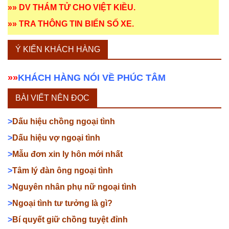
»»
DV THÁM TỬ CHO VIỆT KIỀU
.
»»
TRA THÔNG TIN BIỂN SỐ XE
.
Ý KIẾN KHÁCH HÀNG
»»
KHÁCH HÀNG NÓI VỀ PHÚC TÂM
BÀI VIẾT NÊN ĐỌC
>
Dấu hiệu chồng ngoại tình
>
Dấu hiệu vợ ngoại tình
>
Mẫu đơn xin ly hôn mới nhất
>
Tâm lý đàn ông ngoại tình
>
Nguyên nhân phụ nữ ngoại tình
>
Ngoại tình tư tưởng là gì?
>
Bí quyết giữ chồng tuyệt đỉnh