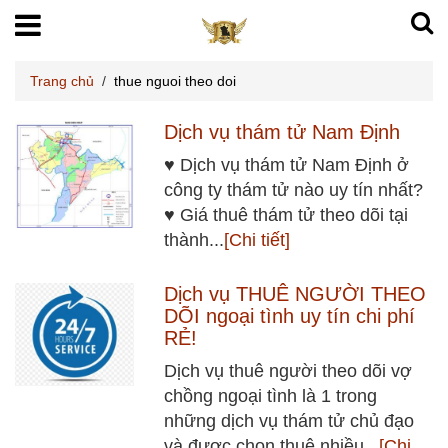
Trang chủ
/
thue nguoi theo doi
Dịch vụ thám tử Nam Định
♥ Dịch vụ thám tử Nam Định ở
công ty thám tử nào uy tín nhất?
♥ Giá thuê thám tử theo dõi tại
thành...
[Chi tiết]
Dịch vụ THUÊ NGƯỜI THEO
DÕI ngoại tình uy tín chi phí
RẺ!
Dịch vụ thuê người theo dõi vợ
chồng ngoại tình là 1 trong
những dịch vụ thám tử chủ đạo
và được chọn thuê nhiều...
[Chi