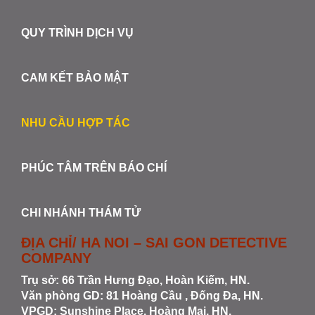
QUY TRÌNH DỊCH VỤ
CAM KẾT BẢO MẬT
NHU CẦU HỢP TÁC
PHÚC TÂM TRÊN BÁO CHÍ
CHI NHÁNH THÁM TỬ
ĐỊA CHỈ/ HA NOI – SAI GON DETECTIVE
COMPANY
Trụ sở: 66 Trần Hưng Đạo, Hoàn Kiếm, HN.
Văn phòng GD: 81 Hoàng Cầu , Đống Đa, HN.
VPGD: Sunshine Place, Hoàng Mai, HN.