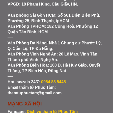
VPGD: 18 Phạm Hùng, Cầu Giấy, HN.
—-
Văn phòng Sài Gòn HCM
: Số 561 Điện Biên Phủ,
Phường 25, Bình Thạnh, tpHCM.
Văn Phòng TPHCM: 182 Cộng Hoà, Phường 12
Quận Tân Bình, HCM.
—-
Văn Phòng Đà Nẵng
:
Nhà 1 Chung cư Phước Lý,
Q. Cẩm Lệ, TP Đà Nẵng.
Văn Phòng Vinh Nghệ An
: 20 Lê Mao, Vinh Tân,
Thành phố Vinh, Nghệ An.
Văn Phòng Biên Hòa
: 100 Đ. Hà Huy Giáp, Quyết
Thắng, TP Biên Hòa, Đồng Nai.
—-
Hotline/zalo 24/7:
0984.88.5445
Email thám tử Phúc Tâm:
thamtuphuctam@gmail.com
MẠNG XÃ HỘI
Fanpage:
Dịch vụ thám tử Phúc Tâm