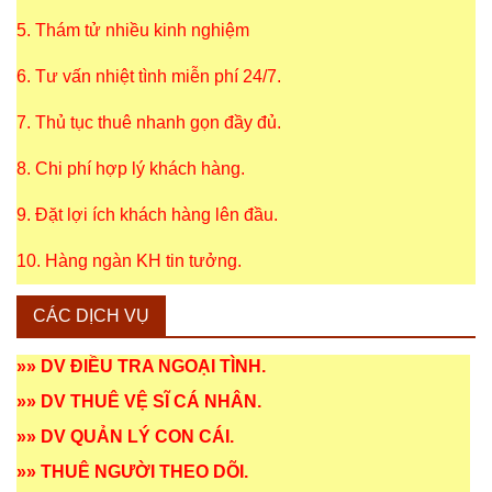
5. Thám tử nhiều kinh nghiệm
6. Tư vấn nhiệt tình miễn phí 24/7.
7. Thủ tục thuê nhanh gọn đầy đủ.
8. Chi phí hợp lý khách hàng.
9. Đặt lợi ích khách hàng lên đầu.
10. Hàng ngàn KH tin tưởng.
CÁC DỊCH VỤ
»»
DV ĐIỀU TRA NGOẠI TÌNH
.
»»
DV THUÊ VỆ SĨ CÁ NHÂN
.
»»
DV QUẢN LÝ CON CÁI
.
»»
THUÊ NGƯỜI THEO DÕI
.