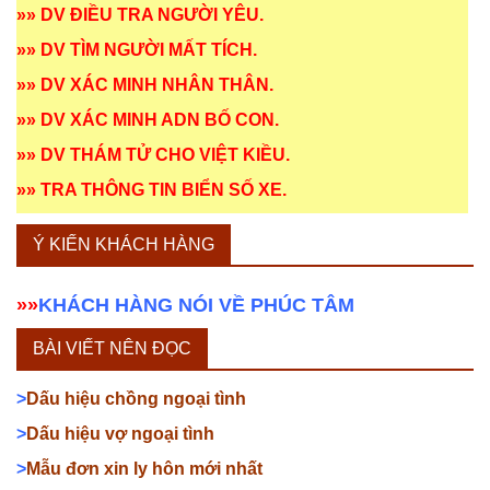
»»
DV ĐIỀU TRA NGƯỜI YÊU
.
»»
DV TÌM NGƯỜI MẤT TÍCH
.
»»
DV XÁC MINH NHÂN THÂN
.
»»
DV XÁC MINH ADN BỐ CON
.
»»
DV THÁM TỬ CHO VIỆT KIỀU
.
»»
TRA THÔNG TIN BIỂN SỐ XE
.
Ý KIẾN KHÁCH HÀNG
»»
KHÁCH HÀNG NÓI VỀ PHÚC TÂM
BÀI VIẾT NÊN ĐỌC
>
Dấu hiệu chồng ngoại tình
>
Dấu hiệu vợ ngoại tình
>
Mẫu đơn xin ly hôn mới nhất