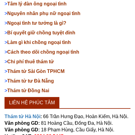
>
Tâm lý đàn ông ngoại tình
>
Nguyên nhân phụ nữ ngoại tình
>
Ngoại tình tư tưởng là gì?
>
Bí quyết giữ chồng tuyệt đỉnh
>
Làm gì khi chồng ngoại tình
>
Cách theo dõi chồng ngoại tình
>
Chi phí thuê thám tử
>
Thám tử Sài Gòn TPHCM
>
Thám tử tư Đà Nẵng
>
Thám tử Đồng Nai
LIÊN HỆ PHÚC TÂM
Thám tử Hà Nội
:
66 Trần Hưng Đạo, Hoàn Kiếm, Hà Nội.
Văn phòng GD:
81 Hoàng Cầu, Đống Đa, Hà Nội.
Văn phòng GD:
18 Phạm Hùng, Cầu Giấy, Hà Nội.