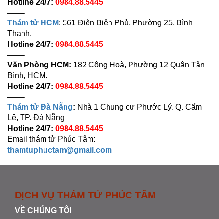
Hotline 24/7:
0984.88.5445
——–
Thám tử HCM
: 561 Điện Biên Phủ, Phường 25, Bình
Thạnh.
Hotline 24/7:
0984.88.5445
——–
Văn Phòng HCM:
182 Cộng Hoà, Phường 12 Quận Tân
Bình, HCM.
Hotline 24/7:
0984.88.5445
——–
Thám tử Đà Nẵng
:
Nhà 1 Chung cư Phước Lý, Q. Cẩm
Lệ, TP. Đà Nẵng
Hotline 24/7:
0984.88.5445
Email thám tử Phúc Tâm:
thamtuphuctam@gmail.com
DỊCH VỤ THÁM TỬ PHÚC TÂM
VỀ CHÚNG TÔI