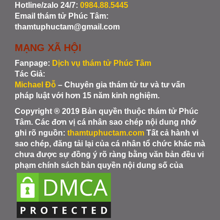
Hotline/zalo 24/7:
0984.88.5445
Email thám tử Phúc Tâm:
thamtuphuctam@gmail.com
MẠNG XÃ HỘI
Fanpage:
Dịch vụ thám tử Phúc Tâm
Tác Giả:
Michael Đỗ
– Chuyên gia thám tử tư và tư vấn
pháp luật với hơn 15 năm kinh nghiệm.
Copyright ® 2019 Bản quyền thuộc thám tử Phúc
Tâm. Các đơn vị cá nhân sao chép nội dung nhớ
ghi rõ nguồn:
thamtuphuctam.com
Tất cả hành vi
sao chép, đăng tải lại của cá nhân tổ chức khác mà
chưa được sự đồng ý rõ ràng bằng văn bản đều vi
phạm chính sách bản quyền nội dung số của