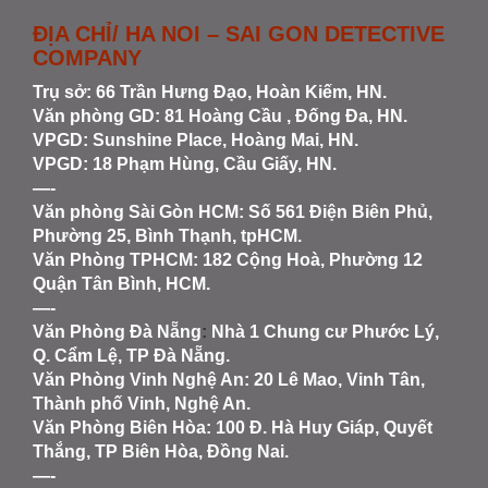
ĐỊA CHỈ/ HA NOI – SAI GON DETECTIVE
COMPANY
Trụ sở: 66 Trần Hưng Đạo, Hoàn Kiếm, HN.
Văn phòng GD: 81 Hoàng Cầu , Đống Đa, HN.
VPGD: Sunshine Place, Hoàng Mai, HN.
VPGD: 18 Phạm Hùng, Cầu Giấy, HN.
—-
Văn phòng Sài Gòn HCM
: Số 561 Điện Biên Phủ,
Phường 25, Bình Thạnh, tpHCM.
Văn Phòng TPHCM: 182 Cộng Hoà, Phường 12
Quận Tân Bình, HCM.
—-
Văn Phòng Đà Nẵng
:
Nhà 1 Chung cư Phước Lý,
Q. Cẩm Lệ, TP Đà Nẵng.
Văn Phòng Vinh Nghệ An
: 20 Lê Mao, Vinh Tân,
Thành phố Vinh, Nghệ An.
Văn Phòng Biên Hòa
: 100 Đ. Hà Huy Giáp, Quyết
Thắng, TP Biên Hòa, Đồng Nai.
—-