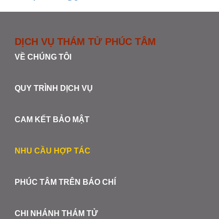
DỊCH VỤ THÁM TỬ PHÚC TÂM
VỀ CHÚNG TÔI
QUY TRÌNH DỊCH VỤ
CAM KẾT BẢO MẬT
NHU CẦU HỢP TÁC
PHÚC TÂM TRÊN BÁO CHÍ
CHI NHÁNH THÁM TỬ