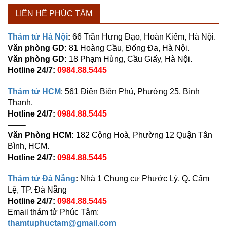
LIÊN HỆ PHÚC TÂM
Thám tử Hà Nội
:
66 Trần Hưng Đạo, Hoàn Kiếm, Hà Nội.
Văn phòng GD:
81 Hoàng Cầu, Đống Đa, Hà Nội.
Văn phòng GD:
18 Phạm Hùng, Cầu Giấy, Hà Nội.
Hotline 24/7:
0984.88.5445
——–
Thám tử HCM
: 561 Điện Biên Phủ, Phường 25, Bình
Thạnh.
Hotline 24/7:
0984.88.5445
——–
Văn Phòng HCM:
182 Cộng Hoà, Phường 12 Quận Tân
Bình, HCM.
Hotline 24/7:
0984.88.5445
——–
Thám tử Đà Nẵng
:
Nhà 1 Chung cư Phước Lý, Q. Cẩm
Lệ, TP. Đà Nẵng
Hotline 24/7:
0984.88.5445
Email thám tử Phúc Tâm:
thamtuphuctam@gmail.com