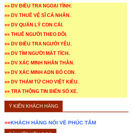
»»
DV ĐIỀU TRA NGOẠI TÌNH
.
»»
DV THUÊ VỆ SĨ CÁ NHÂN
.
»»
DV QUẢN LÝ CON CÁI
.
»»
THUÊ NGƯỜI THEO DÕI
.
»»
DV ĐIỀU TRA NGƯỜI YÊU
.
»»
DV TÌM NGƯỜI MẤT TÍCH
.
»»
DV XÁC MINH NHÂN THÂN
.
»»
DV XÁC MINH ADN BỐ CON
.
»»
DV THÁM TỬ CHO VIỆT KIỀU
.
»»
TRA THÔNG TIN BIỂN SỐ XE
.
Ý KIẾN KHÁCH HÀNG
»»
KHÁCH HÀNG NÓI VỀ PHÚC TÂM