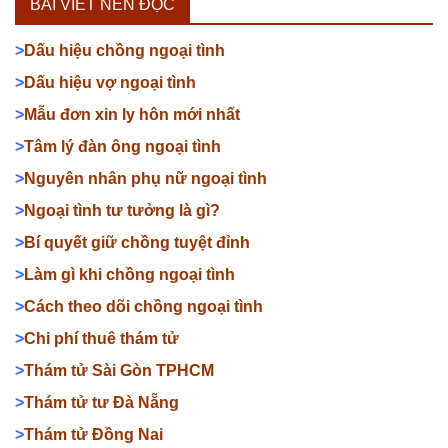
BÀI VIẾT NÊN ĐỌC
>
Dấu hiệu chồng ngoại tình
>
Dấu hiệu vợ ngoại tình
>
Mẫu đơn xin ly hôn mới nhất
>
Tâm lý đàn ông ngoại tình
>
Nguyên nhân phụ nữ ngoại tình
>
Ngoại tình tư tưởng là gì?
>
Bí quyết giữ chồng tuyệt đỉnh
>
Làm gì khi chồng ngoại tình
>
Cách theo dõi chồng ngoại tình
>
Chi phí thuê thám tử
>
Thám tử Sài Gòn TPHCM
>
Thám tử tư Đà Nẵng
>
Thám tử Đồng Nai