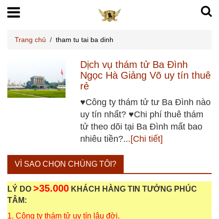
Trang chủ
/
tham tu tai ba dinh
Dịch vụ thám tử Ba Đình
Ngọc Hà Giảng Võ uy tín thuê
rẻ
♥Công ty thám tử tư Ba Đình nào
uy tín nhất? ♥Chi phí thuê thám
tử theo dõi tại Ba Đình mất bao
nhiêu tiền?...
[Chi tiết]
VÌ SAO CHỌN CHÚNG TÔI?
>35.000
LÝ DO
KHÁCH HÀNG TIN TƯỞNG PHÚC
TÂM:
1. Công ty thám tử uy tín lâu đời.