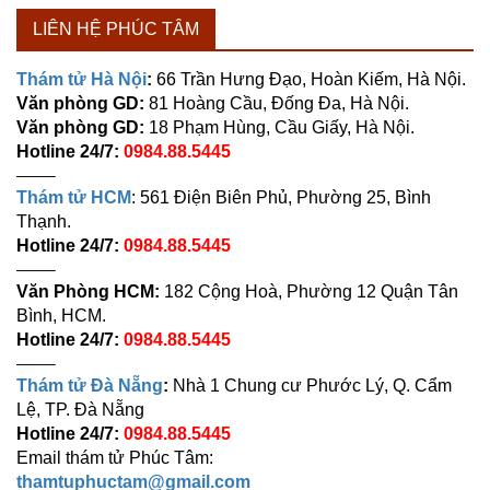
LIÊN HỆ PHÚC TÂM
Thám tử Hà Nội
:
66 Trần Hưng Đạo, Hoàn Kiếm, Hà Nội.
Văn phòng GD:
81 Hoàng Cầu, Đống Đa, Hà Nội.
Văn phòng GD:
18 Phạm Hùng, Cầu Giấy, Hà Nội.
Hotline 24/7:
0984.88.5445
——–
Thám tử HCM
: 561 Điện Biên Phủ, Phường 25, Bình
Thạnh.
Hotline 24/7:
0984.88.5445
——–
Văn Phòng HCM:
182 Cộng Hoà, Phường 12 Quận Tân
Bình, HCM.
Hotline 24/7:
0984.88.5445
——–
Thám tử Đà Nẵng
:
Nhà 1 Chung cư Phước Lý, Q. Cẩm
Lệ, TP. Đà Nẵng
Hotline 24/7:
0984.88.5445
Email thám tử Phúc Tâm:
thamtuphuctam@gmail.com