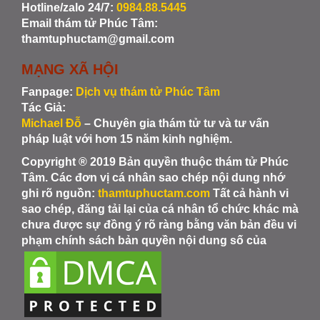
Hotline/zalo 24/7:
0984.88.5445
Email thám tử Phúc Tâm:
thamtuphuctam@gmail.com
MẠNG XÃ HỘI
Fanpage:
Dịch vụ thám tử Phúc Tâm
Tác Giả:
Michael Đỗ
– Chuyên gia thám tử tư và tư vấn
pháp luật với hơn 15 năm kinh nghiệm.
Copyright ® 2019 Bản quyền thuộc thám tử Phúc
Tâm. Các đơn vị cá nhân sao chép nội dung nhớ
ghi rõ nguồn:
thamtuphuctam.com
Tất cả hành vi
sao chép, đăng tải lại của cá nhân tổ chức khác mà
chưa được sự đồng ý rõ ràng bằng văn bản đều vi
phạm chính sách bản quyền nội dung số của