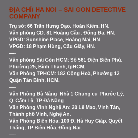
ĐỊA CHỈ/ HA NOI – SAI GON DETECTIVE
COMPANY
Trụ sở: 66 Trần Hưng Đạo, Hoàn Kiếm, HN.
Văn phòng GD: 81 Hoàng Cầu , Đống Đa, HN.
VPGD: Sunshine Place, Hoàng Mai, HN.
VPGD: 18 Phạm Hùng, Cầu Giấy, HN.
—-
Văn phòng Sài Gòn HCM
: Số 561 Điện Biên Phủ,
Phường 25, Bình Thạnh, tpHCM.
Văn Phòng TPHCM: 182 Cộng Hoà, Phường 12
Quận Tân Bình, HCM.
—-
Văn Phòng Đà Nẵng
:
Nhà 1 Chung cư Phước Lý,
Q. Cẩm Lệ, TP Đà Nẵng.
Văn Phòng Vinh Nghệ An
: 20 Lê Mao, Vinh Tân,
Thành phố Vinh, Nghệ An.
Văn Phòng Biên Hòa
: 100 Đ. Hà Huy Giáp, Quyết
Thắng, TP Biên Hòa, Đồng Nai.
—-