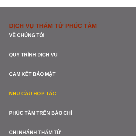
DỊCH VỤ THÁM TỬ PHÚC TÂM
VỀ CHÚNG TÔI
QUY TRÌNH DỊCH VỤ
CAM KẾT BẢO MẬT
NHU CẦU HỢP TÁC
PHÚC TÂM TRÊN BÁO CHÍ
CHI NHÁNH THÁM TỬ