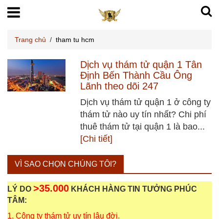
Trang chủ
/
tham tu hcm
Dịch vụ thám tử quận 1 Tân
Định Bến Thành Cầu Ông
Lãnh theo dõi 247
Dịch vụ thám tử quận 1 ở công ty
thám tử nào uy tín nhất? Chi phí
thuê thám tử tại quận 1 là bao...
[Chi tiết]
VÌ SAO CHỌN CHÚNG TÔI?
>35.000
LÝ DO
KHÁCH HÀNG TIN TƯỞNG PHÚC
TÂM:
1. Công ty thám tử uy tín lâu đời.