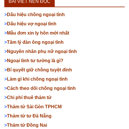
BÀI VIẾT NÊN ĐỌC
>
Dấu hiệu chồng ngoại tình
>
Dấu hiệu vợ ngoại tình
>
Mẫu đơn xin ly hôn mới nhất
>
Tâm lý đàn ông ngoại tình
>
Nguyên nhân phụ nữ ngoại tình
>
Ngoại tình tư tưởng là gì?
>
Bí quyết giữ chồng tuyệt đỉnh
>
Làm gì khi chồng ngoại tình
>
Cách theo dõi chồng ngoại tình
>
Chi phí thuê thám tử
>
Thám tử Sài Gòn TPHCM
>
Thám tử tư Đà Nẵng
>
Thám tử Đồng Nai