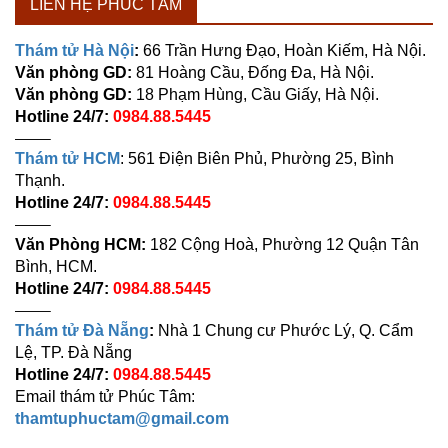
LIÊN HỆ PHÚC TÂM
Thám tử Hà Nội
:
66 Trần Hưng Đạo, Hoàn Kiếm, Hà Nội.
Văn phòng GD:
81 Hoàng Cầu, Đống Đa, Hà Nội.
Văn phòng GD:
18 Phạm Hùng, Cầu Giấy, Hà Nội.
Hotline 24/7:
0984.88.5445
——–
Thám tử HCM
: 561 Điện Biên Phủ, Phường 25, Bình
Thạnh.
Hotline 24/7:
0984.88.5445
——–
Văn Phòng HCM:
182 Cộng Hoà, Phường 12 Quận Tân
Bình, HCM.
Hotline 24/7:
0984.88.5445
——–
Thám tử Đà Nẵng
:
Nhà 1 Chung cư Phước Lý, Q. Cẩm
Lệ, TP. Đà Nẵng
Hotline 24/7:
0984.88.5445
Email thám tử Phúc Tâm:
thamtuphuctam@gmail.com