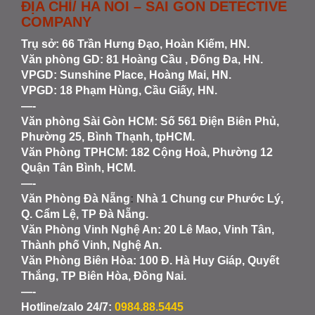
ĐỊA CHỈ/ HA NOI – SAI GON DETECTIVE
COMPANY
Trụ sở: 66 Trần Hưng Đạo, Hoàn Kiếm, HN.
Văn phòng GD: 81 Hoàng Cầu , Đống Đa, HN.
VPGD: Sunshine Place, Hoàng Mai, HN.
VPGD: 18 Phạm Hùng, Cầu Giấy, HN.
—-
Văn phòng Sài Gòn HCM
: Số 561 Điện Biên Phủ,
Phường 25, Bình Thạnh, tpHCM.
Văn Phòng TPHCM: 182 Cộng Hoà, Phường 12
Quận Tân Bình, HCM.
—-
Văn Phòng Đà Nẵng
:
Nhà 1 Chung cư Phước Lý,
Q. Cẩm Lệ, TP Đà Nẵng.
Văn Phòng Vinh Nghệ An
: 20 Lê Mao, Vinh Tân,
Thành phố Vinh, Nghệ An.
Văn Phòng Biên Hòa
: 100 Đ. Hà Huy Giáp, Quyết
Thắng, TP Biên Hòa, Đồng Nai.
—-
Hotline/zalo 24/7:
0984.88.5445