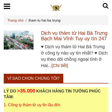
Trang chủ
/
tham tu hai ba trung
Dịch vụ thám tử Hai Bà Trưng
Bạch Mai Vĩnh Tuy uy tín 247
♥ Dịch vụ thám tử Hai Bà Trưng
ở công ty nào uy tín nhất? ♥ Dịch
vụ theo dõi chồng ngoại tình ở
Hai...
[Chi tiết]
VÌ SAO CHỌN CHÚNG TÔI?
>35.000
LÝ DO
KHÁCH HÀNG TIN TƯỞNG PHÚC
TÂM:
1. Công ty thám tử uy tín lâu đời.