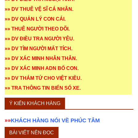
»»
DV THUÊ VỆ SĨ CÁ NHÂN
.
»»
DV QUẢN LÝ CON CÁI
.
»»
THUÊ NGƯỜI THEO DÕI
.
»»
DV ĐIỀU TRA NGƯỜI YÊU
.
»»
DV TÌM NGƯỜI MẤT TÍCH
.
»»
DV XÁC MINH NHÂN THÂN
.
»»
DV XÁC MINH ADN BỐ CON
.
»»
DV THÁM TỬ CHO VIỆT KIỀU
.
»»
TRA THÔNG TIN BIỂN SỐ XE
.
Ý KIẾN KHÁCH HÀNG
»»
KHÁCH HÀNG NÓI VỀ PHÚC TÂM
BÀI VIẾT NÊN ĐỌC