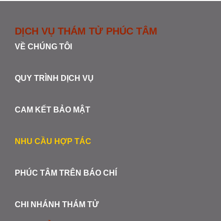
DỊCH VỤ THÁM TỬ PHÚC TÂM
VỀ CHÚNG TÔI
QUY TRÌNH DỊCH VỤ
CAM KẾT BẢO MẬT
NHU CẦU HỢP TÁC
PHÚC TÂM TRÊN BÁO CHÍ
CHI NHÁNH THÁM TỬ