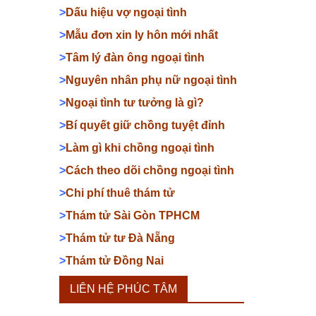
>
Dấu hiệu vợ ngoại tình
>
Mẫu đơn xin ly hôn mới nhất
>
Tâm lý đàn ông ngoại tình
>
Nguyên nhân phụ nữ ngoại tình
>
Ngoại tình tư tưởng là gì?
>
Bí quyết giữ chồng tuyệt đỉnh
>
Làm gì khi chồng ngoại tình
>
Cách theo dõi chồng ngoại tình
>
Chi phí thuê thám tử
>
Thám tử Sài Gòn TPHCM
>
Thám tử tư Đà Nẵng
>
Thám tử Đồng Nai
LIÊN HỆ PHÚC TÂM