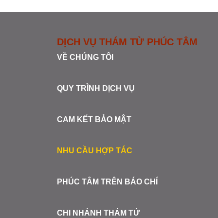
DỊCH VỤ THÁM TỬ PHÚC TÂM
VỀ CHÚNG TÔI
QUY TRÌNH DỊCH VỤ
CAM KẾT BẢO MẬT
NHU CẦU HỢP TÁC
PHÚC TÂM TRÊN BÁO CHÍ
CHI NHÁNH THÁM TỬ