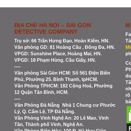
ĐỊA CHỈ/ HA NOI – SAI GON
M
DETECTIVE COMPANY
Fa
Trụ sở: 66 Trần Hưng Đạo, Hoàn Kiếm, HN.
Tá
Văn phòng GD: 81 Hoàng Cầu , Đống Đa, HN.
Mi
VPGD: Sunshine Place, Hoàng Mai, HN.
ph
VPGD: 18 Phạm Hùng, Cầu Giấy, HN.
Co
—-
Ph
Văn phòng Sài Gòn HCM
: Số 561 Điện Biên
du
Phủ, Phường 25, Bình Thạnh, tpHCM.
Tấ
Văn Phòng TPHCM: 182 Cộng Hoà, Phường
nh
12 Quận Tân Bình, HCM.
rõ
—-
bả
Văn Phòng Đà Nẵng
:
Nhà 1 Chung cư Phước
Lý, Q. Cẩm Lệ, TP Đà Nẵng.
Văn Phòng Vinh Nghệ An
: 20 Lê Mao, Vinh
Tân, Thành phố Vinh, Nghệ An.
Văn Phòng Biên Hòa
: 100 Đ. Hà Huy Giáp,