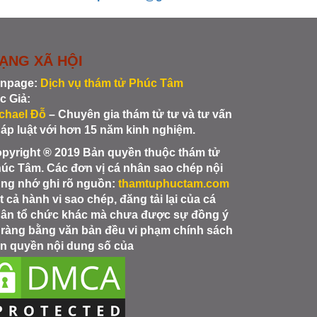
ẠNG XÃ HỘI
npage:
Dịch vụ thám tử Phúc Tâm
c Giả:
chael Đỗ
– Chuyên gia thám tử tư và tư vấn
áp luật với hơn 15 năm kinh nghiệm.
pyright ® 2019 Bản quyền thuộc thám tử
úc Tâm. Các đơn vị cá nhân sao chép nội
ng nhớ ghi rõ nguồn:
thamtuphuctam.com
t cả hành vi sao chép, đăng tải lại của cá
ân tổ chức khác mà chưa được sự đồng ý
 ràng bằng văn bản đều vi phạm chính sách
n quyền nội dung số của