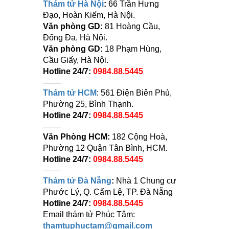
Thám tử Hà Nội
:
66 Trần Hưng
Đạo, Hoàn Kiếm, Hà Nội.
Văn phòng GD:
81 Hoàng Cầu,
Đống Đa, Hà Nội.
Văn phòng GD:
18 Phạm Hùng,
Cầu Giấy, Hà Nội.
Hotline 24/7:
0984.88.5445
——–
Thám tử HCM
: 561 Điện Biên Phủ,
Phường 25, Bình Thạnh.
Hotline 24/7:
0984.88.5445
——–
Văn Phòng HCM:
182 Cộng Hoà,
Phường 12 Quận Tân Bình, HCM.
Hotline 24/7:
0984.88.5445
——–
Thám tử Đà Nẵng
:
Nhà 1 Chung cư
Phước Lý, Q. Cẩm Lệ, TP. Đà Nẵng
Hotline 24/7:
0984.88.5445
Email thám tử Phúc Tâm:
thamtuphuctam@gmail.com