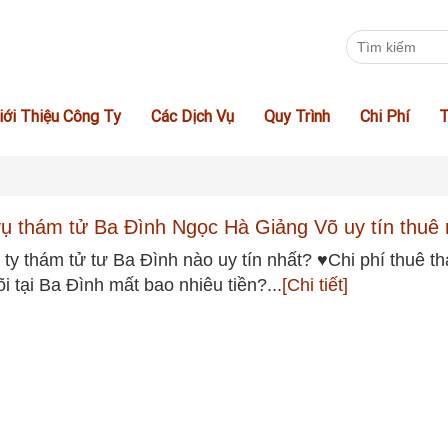
iới Thiệu Công Ty
Các Dịch Vụ
Quy Trình
Chi Phí
T
vụ thám tử Ba Đình Ngọc Hà Giảng Võ uy tín thuê 
ty thám tử tư Ba Đình nào uy tín nhất? ♥Chi phí thuê t
õi tại Ba Đình mất bao nhiêu tiền?...
[Chi tiết]