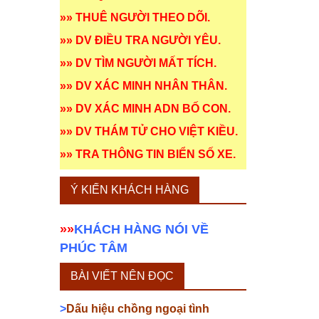
»»
THUÊ NGƯỜI THEO DÕI
.
»»
DV ĐIỀU TRA NGƯỜI YÊU
.
»»
DV TÌM NGƯỜI MẤT TÍCH
.
»»
DV XÁC MINH NHÂN THÂN
.
»»
DV XÁC MINH ADN BỐ CON
.
»»
DV THÁM TỬ CHO VIỆT KIỀU
.
»»
TRA THÔNG TIN BIỂN SỐ XE
.
Ý KIẾN KHÁCH HÀNG
»»
KHÁCH HÀNG NÓI VỀ
PHÚC TÂM
BÀI VIẾT NÊN ĐỌC
>
Dấu hiệu chồng ngoại tình