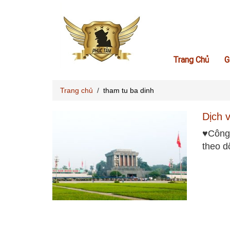
Trang Chủ
G
Trang chủ
/
tham tu ba dinh
Dịch 
♥Công 
theo d