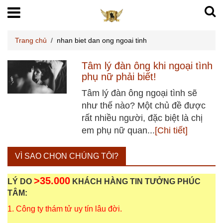
Trang chủ
/
nhan biet dan ong ngoai tinh
Tâm lý đàn ông khi ngoại tình
phụ nữ phải biết!
Tâm lý đàn ông ngoại tình sẽ
như thế nào? Một chủ đề được
rất nhiều người, đặc biệt là chị
em phụ nữ quan...
[Chi tiết]
VÌ SAO CHỌN CHÚNG TÔI?
>35.000
LÝ DO
KHÁCH HÀNG TIN TƯỞNG PHÚC
TÂM:
1. Công ty thám tử uy tín lâu đời.