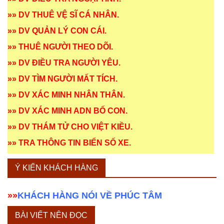
»»
DV THUÊ VỆ SĨ CÁ NHÂN
.
»»
DV QUẢN LÝ CON CÁI
.
»»
THUÊ NGƯỜI THEO DÕI
.
»»
DV ĐIỀU TRA NGƯỜI YÊU
.
»»
DV TÌM NGƯỜI MẤT TÍCH
.
»»
DV XÁC MINH NHÂN THÂN
.
»»
DV XÁC MINH ADN BỐ CON
.
»»
DV THÁM TỬ CHO VIỆT KIỀU
.
»»
TRA THÔNG TIN BIỂN SỐ XE
.
Ý KIẾN KHÁCH HÀNG
»»
KHÁCH HÀNG NÓI VỀ PHÚC TÂM
BÀI VIẾT NÊN ĐỌC