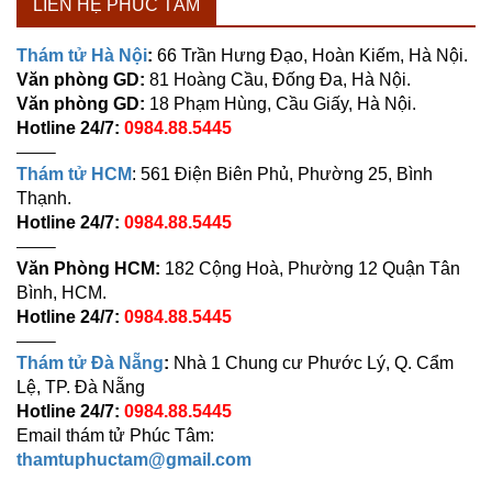
LIÊN HỆ PHÚC TÂM
Thám tử Hà Nội
:
66 Trần Hưng Đạo, Hoàn Kiếm, Hà Nội.
Văn phòng GD:
81 Hoàng Cầu, Đống Đa, Hà Nội.
Văn phòng GD:
18 Phạm Hùng, Cầu Giấy, Hà Nội.
Hotline 24/7:
0984.88.5445
——–
Thám tử HCM
: 561 Điện Biên Phủ, Phường 25, Bình
Thạnh.
Hotline 24/7:
0984.88.5445
——–
Văn Phòng HCM:
182 Cộng Hoà, Phường 12 Quận Tân
Bình, HCM.
Hotline 24/7:
0984.88.5445
——–
Thám tử Đà Nẵng
:
Nhà 1 Chung cư Phước Lý, Q. Cẩm
Lệ, TP. Đà Nẵng
Hotline 24/7:
0984.88.5445
Email thám tử Phúc Tâm:
thamtuphuctam@gmail.com