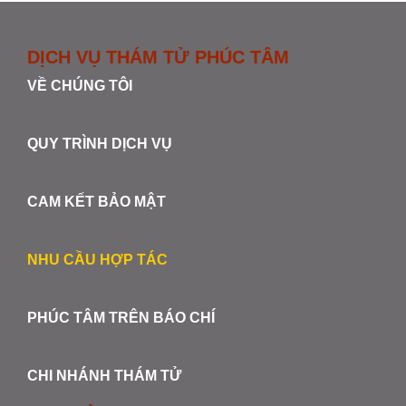
DỊCH VỤ THÁM TỬ PHÚC TÂM
VỀ CHÚNG TÔI
QUY TRÌNH DỊCH VỤ
CAM KẾT BẢO MẬT
NHU CẦU HỢP TÁC
PHÚC TÂM TRÊN BÁO CHÍ
CHI NHÁNH THÁM TỬ