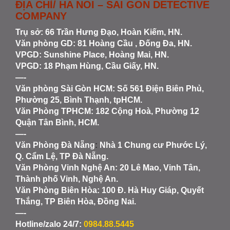
ĐỊA CHỈ/ HA NOI – SAI GON DETECTIVE
COMPANY
Trụ sở: 66 Trần Hưng Đạo, Hoàn Kiếm, HN.
Văn phòng GD: 81 Hoàng Cầu , Đống Đa, HN.
VPGD: Sunshine Place, Hoàng Mai, HN.
VPGD: 18 Phạm Hùng, Cầu Giấy, HN.
—-
Văn phòng Sài Gòn HCM
: Số 561 Điện Biên Phủ,
Phường 25, Bình Thạnh, tpHCM.
Văn Phòng TPHCM: 182 Cộng Hoà, Phường 12
Quận Tân Bình, HCM.
—-
Văn Phòng Đà Nẵng
:
Nhà 1 Chung cư Phước Lý,
Q. Cẩm Lệ, TP Đà Nẵng.
Văn Phòng Vinh Nghệ An
: 20 Lê Mao, Vinh Tân,
Thành phố Vinh, Nghệ An.
Văn Phòng Biên Hòa
: 100 Đ. Hà Huy Giáp, Quyết
Thắng, TP Biên Hòa, Đồng Nai.
—-
Hotline/zalo 24/7:
0984.88.5445