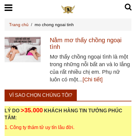
Trang chủ
/
mo chong ngoai tinh
Nằm mơ thấy chồng ngoại
tình
Mơ thấy chồng ngoại tình là một
trong những nỗi bất an và lo lắng
của rất nhiều chị em. Phụ nữ
luôn có một...
[Chi tiết]
VÌ SAO CHỌN CHÚNG TÔI?
>35.000
LÝ DO
KHÁCH HÀNG TIN TƯỞNG PHÚC
TÂM:
1. Công ty thám tử uy tín lâu đời.