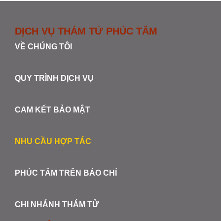
DỊCH VỤ THÁM TỬ PHÚC TÂM
VỀ CHÚNG TÔI
QUY TRÌNH DỊCH VỤ
CAM KẾT BẢO MẬT
NHU CẦU HỢP TÁC
PHÚC TÂM TRÊN BÁO CHÍ
CHI NHÁNH THÁM TỬ