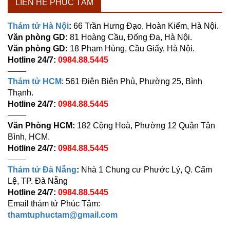
LIÊN HỆ PHÚC TÂM
Thám tử Hà Nội
:
66 Trần Hưng Đạo, Hoàn Kiếm, Hà Nội.
Văn phòng GD:
81 Hoàng Cầu, Đống Đa, Hà Nội.
Văn phòng GD:
18 Phạm Hùng, Cầu Giấy, Hà Nội.
Hotline 24/7:
0984.88.5445
——–
Thám tử HCM
: 561 Điện Biên Phủ, Phường 25, Bình
Thạnh.
Hotline 24/7:
0984.88.5445
——–
Văn Phòng HCM:
182 Cộng Hoà, Phường 12 Quận Tân
Bình, HCM.
Hotline 24/7:
0984.88.5445
——–
Thám tử Đà Nẵng
:
Nhà 1 Chung cư Phước Lý, Q. Cẩm
Lệ, TP. Đà Nẵng
Hotline 24/7:
0984.88.5445
Email thám tử Phúc Tâm:
thamtuphuctam@gmail.com