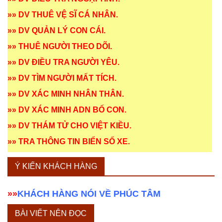
»»
DV THUÊ VỆ SĨ CÁ NHÂN
.
»»
DV QUẢN LÝ CON CÁI
.
»»
THUÊ NGƯỜI THEO DÕI
.
»»
DV ĐIỀU TRA NGƯỜI YÊU
.
»»
DV TÌM NGƯỜI MẤT TÍCH
.
»»
DV XÁC MINH NHÂN THÂN
.
»»
DV XÁC MINH ADN BỐ CON
.
»»
DV THÁM TỬ CHO VIỆT KIỀU
.
»»
TRA THÔNG TIN BIỂN SỐ XE
.
Ý KIẾN KHÁCH HÀNG
»»
KHÁCH HÀNG NÓI VỀ PHÚC TÂM
BÀI VIẾT NÊN ĐỌC