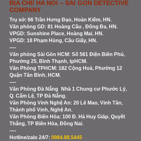
ĐỊA CHỈ/ HA NOI – SAI GON DETECTIVE
COMPANY
Trụ sở: 66 Trần Hưng Đạo, Hoàn Kiếm, HN.
Văn phòng GD: 81 Hoàng Cầu , Đống Đa, HN.
VPGD: Sunshine Place, Hoàng Mai, HN.
VPGD: 18 Phạm Hùng, Cầu Giấy, HN.
—-
Văn phòng Sài Gòn HCM
: Số 561 Điện Biên Phủ,
Phường 25, Bình Thạnh, tpHCM.
Văn Phòng TPHCM: 182 Cộng Hoà, Phường 12
Quận Tân Bình, HCM.
—-
Văn Phòng Đà Nẵng
:
Nhà 1 Chung cư Phước Lý,
Q. Cẩm Lệ, TP Đà Nẵng.
Văn Phòng Vinh Nghệ An
: 20 Lê Mao, Vinh Tân,
Thành phố Vinh, Nghệ An.
Văn Phòng Biên Hòa
: 100 Đ. Hà Huy Giáp, Quyết
Thắng, TP Biên Hòa, Đồng Nai.
—-
Hotline/zalo 24/7:
0984.88.5445