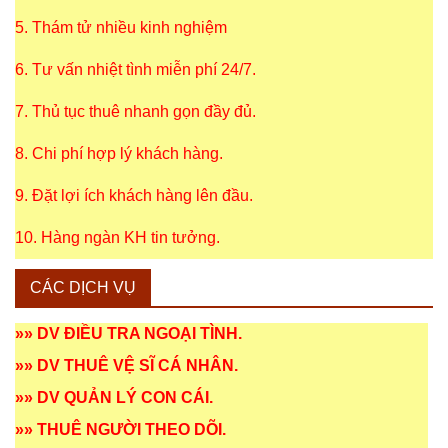
5. Thám tử nhiều kinh nghiệm
6. Tư vấn nhiệt tình miễn phí 24/7.
7. Thủ tục thuê nhanh gọn đầy đủ.
8. Chi phí hợp lý khách hàng.
9. Đặt lợi ích khách hàng lên đầu.
10. Hàng ngàn KH tin tưởng.
CÁC DỊCH VỤ
»»
DV ĐIỀU TRA NGOẠI TÌNH
.
»»
DV THUÊ VỆ SĨ CÁ NHÂN
.
»»
DV QUẢN LÝ CON CÁI
.
»»
THUÊ NGƯỜI THEO DÕI
.