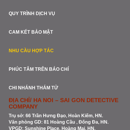
QUY TRÌNH DỊCH VỤ
CAM KẾT BẢO MẬT
NHU CẦU HỢP TÁC
PHÚC TÂM TRÊN BÁO CHÍ
CHI NHÁNH THÁM TỬ
ĐỊA CHỈ/ HA NOI – SAI GON DETECTIVE
COMPANY
Trụ sở: 66 Trần Hưng Đạo, Hoàn Kiếm, HN.
Văn phòng GD: 81 Hoàng Cầu , Đống Đa, HN.
VPGD: Sunshine Place, Hoàng Mai, HN.