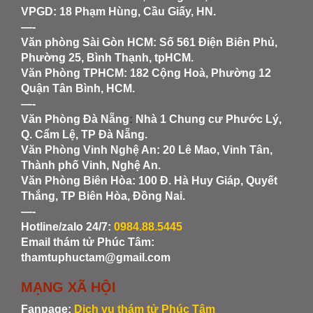
VPGD: 18 Phạm Hùng, Cầu Giấy, HN.
—-
Văn phòng Sài Gòn HCM
: Số 561 Điện Biên Phủ,
Phường 25, Bình Thạnh, tpHCM.
Văn Phòng TPHCM: 182 Cộng Hoà, Phường 12
Quận Tân Bình, HCM.
—-
Văn Phòng Đà Nẵng
:
Nhà 1 Chung cư Phước Lý,
Q. Cẩm Lệ, TP Đà Nẵng.
Văn Phòng Vinh Nghệ An
: 20 Lê Mao, Vinh Tân,
Thành phố Vinh, Nghệ An.
Văn Phòng Biên Hòa
: 100 Đ. Hà Huy Giáp, Quyết
Thắng, TP Biên Hòa, Đồng Nai.
—-
Hotline/zalo 24/7:
0984.88.5445
Email thám tử Phúc Tâm:
thamtuphuctam@gmail.com
MẠNG XÃ HỘI
Fanpage:
Dịch vụ thám tử Phúc Tâm