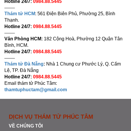
Hotline 24/7:
0984.88.5445
——–
Thám tử HCM
: 561 Điện Biên Phủ, Phường 25, Bình
Thạnh.
Hotline 24/7:
0984.88.5445
——–
Văn Phòng HCM:
182 Cộng Hoà, Phường 12 Quận Tân
Bình, HCM.
Hotline 24/7:
0984.88.5445
——–
Thám tử Đà Nẵng
:
Nhà 1 Chung cư Phước Lý, Q. Cẩm
Lệ, TP. Đà Nẵng
Hotline 24/7:
0984.88.5445
Email thám tử Phúc Tâm:
thamtuphuctam@gmail.com
DỊCH VỤ THÁM TỬ PHÚC TÂM
VỀ CHÚNG TÔI