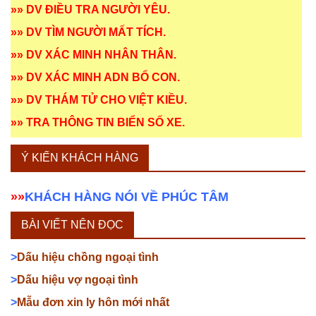
»»
DV ĐIỀU TRA NGƯỜI YÊU
.
»»
DV TÌM NGƯỜI MẤT TÍCH
.
»»
DV XÁC MINH NHÂN THÂN
.
»»
DV XÁC MINH ADN BỐ CON
.
»»
DV THÁM TỬ CHO VIỆT KIỀU
.
»»
TRA THÔNG TIN BIỂN SỐ XE
.
Ý KIẾN KHÁCH HÀNG
»»
KHÁCH HÀNG NÓI VỀ PHÚC TÂM
BÀI VIẾT NÊN ĐỌC
>
Dấu hiệu chồng ngoại tình
>
Dấu hiệu vợ ngoại tình
>
Mẫu đơn xin ly hôn mới nhất