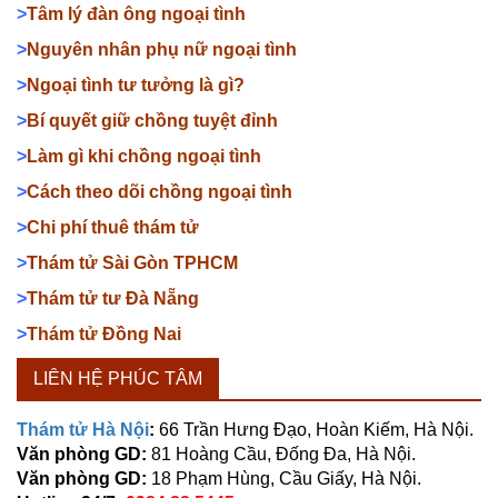
>
Tâm lý đàn ông ngoại tình
>
Nguyên nhân phụ nữ ngoại tình
>
Ngoại tình tư tưởng là gì?
>
Bí quyết giữ chồng tuyệt đỉnh
>
Làm gì khi chồng ngoại tình
>
Cách theo dõi chồng ngoại tình
>
Chi phí thuê thám tử
>
Thám tử Sài Gòn TPHCM
>
Thám tử tư Đà Nẵng
>
Thám tử Đồng Nai
LIÊN HỆ PHÚC TÂM
Thám tử Hà Nội
:
66 Trần Hưng Đạo, Hoàn Kiếm, Hà Nội.
Văn phòng GD:
81 Hoàng Cầu, Đống Đa, Hà Nội.
Văn phòng GD:
18 Phạm Hùng, Cầu Giấy, Hà Nội.