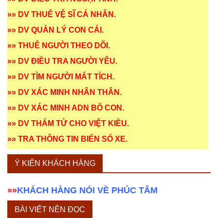
»»
DV THUÊ VỆ SĨ CÁ NHÂN
.
»»
DV QUẢN LÝ CON CÁI
.
»»
THUÊ NGƯỜI THEO DÕI
.
»»
DV ĐIỀU TRA NGƯỜI YÊU
.
»»
DV TÌM NGƯỜI MẤT TÍCH
.
»»
DV XÁC MINH NHÂN THÂN
.
»»
DV XÁC MINH ADN BỐ CON
.
»»
DV THÁM TỬ CHO VIỆT KIỀU
.
»»
TRA THÔNG TIN BIỂN SỐ XE
.
Ý KIẾN KHÁCH HÀNG
»»
KHÁCH HÀNG NÓI VỀ PHÚC TÂM
BÀI VIẾT NÊN ĐỌC