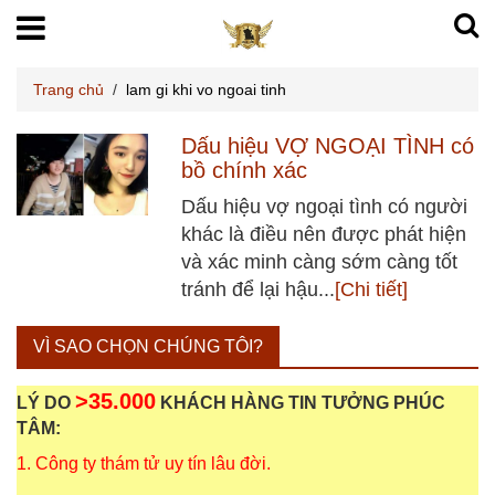
Trang chủ
/
lam gi khi vo ngoai tinh
Dấu hiệu VỢ NGOẠI TÌNH có
bồ chính xác
Dấu hiệu vợ ngoại tình có người
khác là điều nên được phát hiện
và xác minh càng sớm càng tốt
tránh để lại hậu...
[Chi tiết]
VÌ SAO CHỌN CHÚNG TÔI?
>35.000
LÝ DO
KHÁCH HÀNG TIN TƯỞNG PHÚC
TÂM:
1. Công ty thám tử uy tín lâu đời.