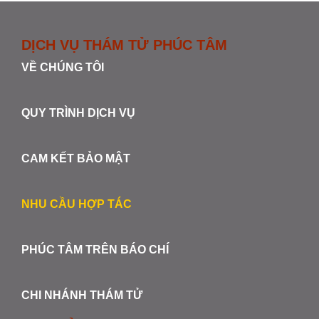
DỊCH VỤ THÁM TỬ PHÚC TÂM
VỀ CHÚNG TÔI
QUY TRÌNH DỊCH VỤ
CAM KẾT BẢO MẬT
NHU CẦU HỢP TÁC
PHÚC TÂM TRÊN BÁO CHÍ
CHI NHÁNH THÁM TỬ