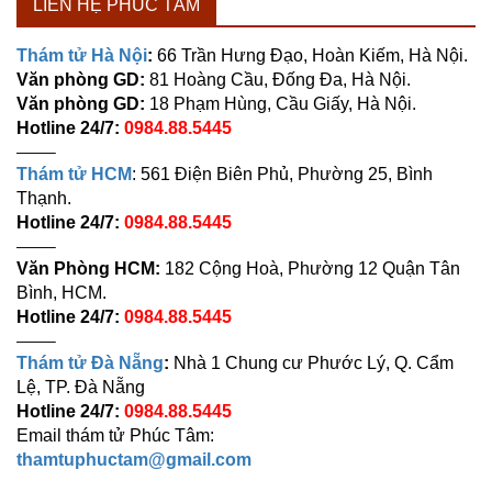
LIÊN HỆ PHÚC TÂM
Thám tử Hà Nội
:
66 Trần Hưng Đạo, Hoàn Kiếm, Hà Nội.
Văn phòng GD:
81 Hoàng Cầu, Đống Đa, Hà Nội.
Văn phòng GD:
18 Phạm Hùng, Cầu Giấy, Hà Nội.
Hotline 24/7:
0984.88.5445
——–
Thám tử HCM
: 561 Điện Biên Phủ, Phường 25, Bình
Thạnh.
Hotline 24/7:
0984.88.5445
——–
Văn Phòng HCM:
182 Cộng Hoà, Phường 12 Quận Tân
Bình, HCM.
Hotline 24/7:
0984.88.5445
——–
Thám tử Đà Nẵng
:
Nhà 1 Chung cư Phước Lý, Q. Cẩm
Lệ, TP. Đà Nẵng
Hotline 24/7:
0984.88.5445
Email thám tử Phúc Tâm:
thamtuphuctam@gmail.com