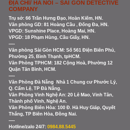
ĐỊA CHỈ/ HA NOI – SAI GON DETECTIVE
COMPANY
Trụ sở: 66 Trần Hưng Đạo, Hoàn Kiếm, HN.
Văn phòng GD: 81 Hoàng Cầu , Đống Đa, HN.
VPGD: Sunshine Place, Hoàng Mai, HN.
VPGD: 18 Phạm Hùng, Cầu Giấy, HN.
—-
Văn phòng Sài Gòn HCM
: Số 561 Điện Biên Phủ,
Phường 25, Bình Thạnh, tpHCM.
Văn Phòng TPHCM: 182 Cộng Hoà, Phường 12
Quận Tân Bình, HCM.
—-
Văn Phòng Đà Nẵng
:
Nhà 1 Chung cư Phước Lý,
Q. Cẩm Lệ, TP Đà Nẵng.
Văn Phòng Vinh Nghệ An
: 20 Lê Mao, Vinh Tân,
Thành phố Vinh, Nghệ An.
Văn Phòng Biên Hòa
: 100 Đ. Hà Huy Giáp, Quyết
Thắng, TP Biên Hòa, Đồng Nai.
—-
Hotline/zalo 24/7:
0984.88.5445