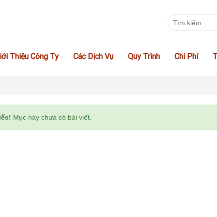
iới Thiệu Công Ty
Các Dịch Vụ
Quy Trình
Chi Phí
T
iếc!
Mục này chưa có bài viết.