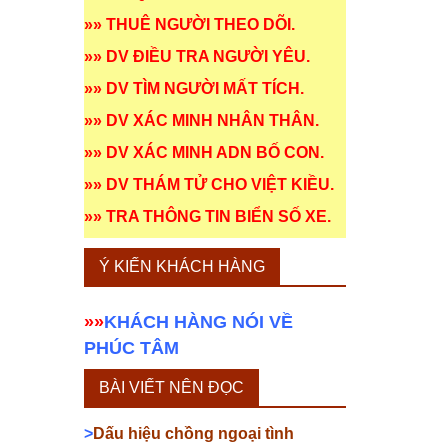
»»
THUÊ NGƯỜI THEO DÕI
.
»»
DV ĐIỀU TRA NGƯỜI YÊU
.
»»
DV TÌM NGƯỜI MẤT TÍCH
.
»»
DV XÁC MINH NHÂN THÂN
.
»»
DV XÁC MINH ADN BỐ CON
.
»»
DV THÁM TỬ CHO VIỆT KIỀU
.
»»
TRA THÔNG TIN BIỂN SỐ XE
.
Ý KIẾN KHÁCH HÀNG
»»
KHÁCH HÀNG NÓI VỀ
PHÚC TÂM
BÀI VIẾT NÊN ĐỌC
>
Dấu hiệu chồng ngoại tình