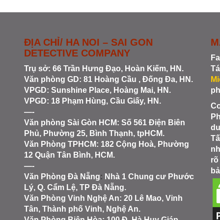
ĐỊA CHỈ/ HA NOI – SAI GON
M
DETECTIVE COMPANY
Fa
Trụ sở: 66 Trần Hưng Đạo, Hoàn Kiếm, HN.
Tá
Văn phòng GD: 81 Hoàng Cầu , Đống Đa, HN.
Mi
VPGD: Sunshine Place, Hoàng Mai, HN.
ph
VPGD: 18 Phạm Hùng, Cầu Giấy, HN.
Co
—-
Ph
Văn phòng Sài Gòn HCM
: Số 561 Điện Biên
du
Phủ, Phường 25, Bình Thạnh, tpHCM.
Tấ
Văn Phòng TPHCM: 182 Cộng Hoà, Phường
nh
12 Quận Tân Bình, HCM.
rõ
—-
bả
Văn Phòng Đà Nẵng
:
Nhà 1 Chung cư Phước
Lý, Q. Cẩm Lệ, TP Đà Nẵng.
Văn Phòng Vinh Nghệ An
: 20 Lê Mao, Vinh
Tân, Thành phố Vinh, Nghệ An.
Văn Phòng Biên Hòa
: 100 Đ. Hà Huy Giáp,