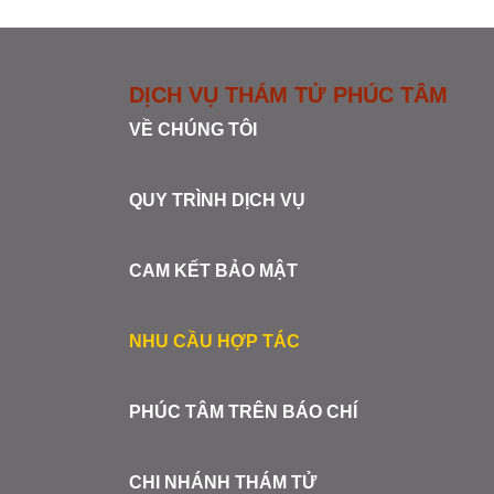
DỊCH VỤ THÁM TỬ PHÚC TÂM
VỀ CHÚNG TÔI
QUY TRÌNH DỊCH VỤ
CAM KẾT BẢO MẬT
NHU CẦU HỢP TÁC
PHÚC TÂM TRÊN BÁO CHÍ
CHI NHÁNH THÁM TỬ