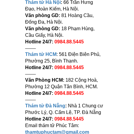
Thám tử Hà Nội
:
66 Trần Hưng
Đạo, Hoàn Kiếm, Hà Nội.
Văn phòng GD:
81 Hoàng Cầu,
Đống Đa, Hà Nội.
Văn phòng GD:
18 Phạm Hùng,
Cầu Giấy, Hà Nội.
Hotline 24/7:
0984.88.5445
——–
Thám tử HCM
: 561 Điện Biên Phủ,
Phường 25, Bình Thạnh.
Hotline 24/7:
0984.88.5445
——–
Văn Phòng HCM:
182 Cộng Hoà,
Phường 12 Quận Tân Bình, HCM.
Hotline 24/7:
0984.88.5445
——–
Thám tử Đà Nẵng
:
Nhà 1 Chung cư
Phước Lý, Q. Cẩm Lệ, TP. Đà Nẵng
Hotline 24/7:
0984.88.5445
Email thám tử Phúc Tâm:
thamtuphuctam@gmail.com