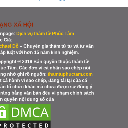
ẠNG XÃ HỘI
npage:
Dịch vụ thám tử Phúc Tâm
c Giả:
chael Đỗ
– Chuyên gia thám tử tư và tư vấn
áp luật với hơn 15 năm kinh nghiệm.
pyright ® 2019 Bản quyền thuộc thám tử
úc Tâm. Các đơn vị cá nhân sao chép nội
ng nhớ ghi rõ nguồn:
thamtuphuctam.com
t cả hành vi sao chép, đăng tải lại của cá
ân tổ chức khác mà chưa được sự đồng ý
 ràng bằng văn bản đều vi phạm chính sách
n quyền nội dung số của