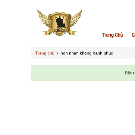
Trang Chủ
G
Trang chủ
/
hon nhan khong hanh phuc
Rất t