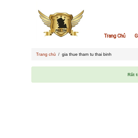
Trang Chủ
G
Trang chủ
/
gia thue tham tu thai binh
Rất t