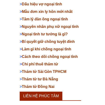
>
Dấu hiệu vợ ngoại tình
>
Mẫu đơn xin ly hôn mới nhất
>
Tâm lý đàn ông ngoại tình
>
Nguyên nhân phụ nữ ngoại tình
>
Ngoại tình tư tưởng là gì?
>
Bí quyết giữ chồng tuyệt đỉnh
>
Làm gì khi chồng ngoại tình
>
Cách theo dõi chồng ngoại tình
>
Chi phí thuê thám tử
>
Thám tử Sài Gòn TPHCM
>
Thám tử tư Đà Nẵng
>
Thám tử Đồng Nai
LIÊN HỆ PHÚC TÂM