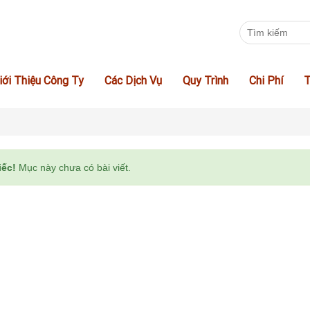
iới Thiệu Công Ty
Các Dịch Vụ
Quy Trình
Chi Phí
T
iếc!
Mục này chưa có bài viết.