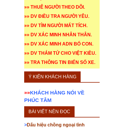
»»
THUÊ NGƯỜI THEO DÕI
.
»»
DV ĐIỀU TRA NGƯỜI YÊU
.
»»
DV TÌM NGƯỜI MẤT TÍCH
.
»»
DV XÁC MINH NHÂN THÂN
.
»»
DV XÁC MINH ADN BỐ CON
.
»»
DV THÁM TỬ CHO VIỆT KIỀU
.
»»
TRA THÔNG TIN BIỂN SỐ XE
.
Ý KIẾN KHÁCH HÀNG
»»
KHÁCH HÀNG NÓI VỀ
PHÚC TÂM
BÀI VIẾT NÊN ĐỌC
>
Dấu hiệu chồng ngoại tình