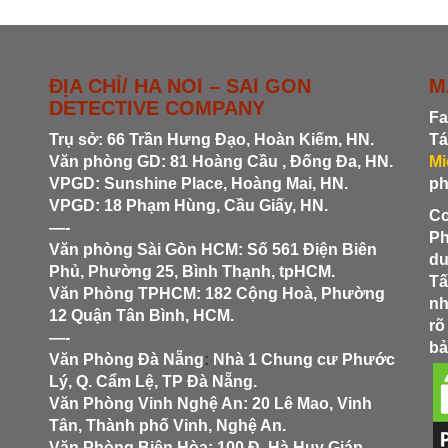
ĐỊA CHỈ/ HA NOI – SAI GON
M
DETECTIVE COMPANY
Fa
Trụ sở: 66 Trần Hưng Đạo, Hoàn Kiếm, HN.
Tá
Văn phòng GD: 81 Hoàng Cầu , Đống Đa, HN.
Mi
VPGD: Sunshine Place, Hoàng Mai, HN.
ph
VPGD: 18 Phạm Hùng, Cầu Giấy, HN.
Co
—-
Ph
Văn phòng Sài Gòn HCM
: Số 561 Điện Biên
du
Phủ, Phường 25, Bình Thạnh, tpHCM.
Tấ
Văn Phòng TPHCM: 182 Cộng Hoà, Phường
nh
12 Quận Tân Bình, HCM.
rõ
—-
bả
Văn Phòng Đà Nẵng
:
Nhà 1 Chung cư Phước
Lý, Q. Cẩm Lệ, TP Đà Nẵng.
Văn Phòng Vinh Nghệ An
: 20 Lê Mao, Vinh
Tân, Thành phố Vinh, Nghệ An.
Văn Phòng Biên Hòa
: 100 Đ. Hà Huy Giáp,