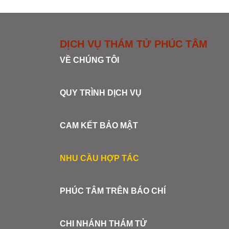
DỊCH VỤ THÁM TỬ PHÚC TÂM
VỀ CHÚNG TÔI
QUY TRÌNH DỊCH VỤ
CAM KẾT BẢO MẬT
NHU CẦU HỢP TÁC
PHÚC TÂM TRÊN BÁO CHÍ
CHI NHÁNH THÁM TỬ