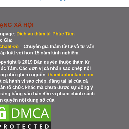
ẠNG XÃ HỘI
npage:
Dịch vụ thám tử Phúc Tâm
c Giả:
chael Đỗ
– Chuyên gia thám tử tư và tư vấn
áp luật với hơn 15 năm kinh nghiệm.
pyright ® 2019 Bản quyền thuộc thám tử
úc Tâm. Các đơn vị cá nhân sao chép nội
ng nhớ ghi rõ nguồn:
thamtuphuctam.com
t cả hành vi sao chép, đăng tải lại của cá
ân tổ chức khác mà chưa được sự đồng ý
 ràng bằng văn bản đều vi phạm chính sách
n quyền nội dung số của