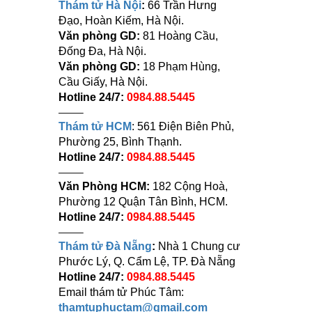
Thám tử Hà Nội
:
66 Trần Hưng
Đạo, Hoàn Kiếm, Hà Nội.
Văn phòng GD:
81 Hoàng Cầu,
Đống Đa, Hà Nội.
Văn phòng GD:
18 Phạm Hùng,
Cầu Giấy, Hà Nội.
Hotline 24/7:
0984.88.5445
——–
Thám tử HCM
: 561 Điện Biên Phủ,
Phường 25, Bình Thạnh.
Hotline 24/7:
0984.88.5445
——–
Văn Phòng HCM:
182 Cộng Hoà,
Phường 12 Quận Tân Bình, HCM.
Hotline 24/7:
0984.88.5445
——–
Thám tử Đà Nẵng
:
Nhà 1 Chung cư
Phước Lý, Q. Cẩm Lệ, TP. Đà Nẵng
Hotline 24/7:
0984.88.5445
Email thám tử Phúc Tâm:
thamtuphuctam@gmail.com