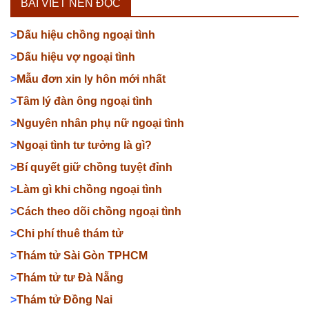
BÀI VIẾT NÊN ĐỌC
>
Dấu hiệu chồng ngoại tình
>
Dấu hiệu vợ ngoại tình
>
Mẫu đơn xin ly hôn mới nhất
>
Tâm lý đàn ông ngoại tình
>
Nguyên nhân phụ nữ ngoại tình
>
Ngoại tình tư tưởng là gì?
>
Bí quyết giữ chồng tuyệt đỉnh
>
Làm gì khi chồng ngoại tình
>
Cách theo dõi chồng ngoại tình
>
Chi phí thuê thám tử
>
Thám tử Sài Gòn TPHCM
>
Thám tử tư Đà Nẵng
>
Thám tử Đồng Nai