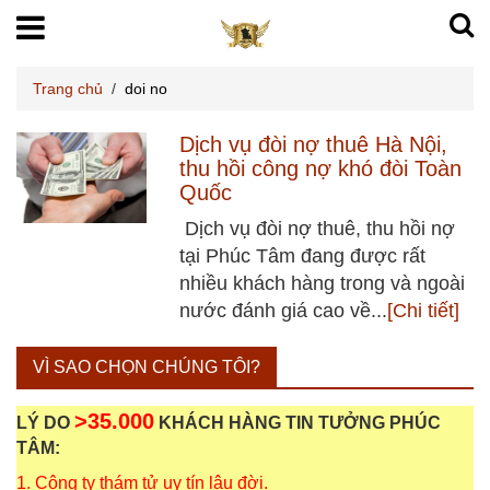
Trang chủ
/
doi no
Dịch vụ đòi nợ thuê Hà Nội,
thu hồi công nợ khó đòi Toàn
Quốc
Dịch vụ đòi nợ thuê, thu hồi nợ
tại Phúc Tâm đang được rất
nhiều khách hàng trong và ngoài
nước đánh giá cao về...
[Chi tiết]
VÌ SAO CHỌN CHÚNG TÔI?
>35.000
LÝ DO
KHÁCH HÀNG TIN TƯỞNG PHÚC
TÂM:
1. Công ty thám tử uy tín lâu đời.