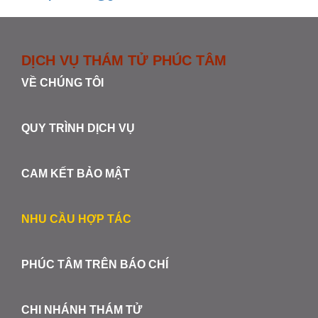
DỊCH VỤ THÁM TỬ PHÚC TÂM
VỀ CHÚNG TÔI
QUY TRÌNH DỊCH VỤ
CAM KẾT BẢO MẬT
NHU CẦU HỢP TÁC
PHÚC TÂM TRÊN BÁO CHÍ
CHI NHÁNH THÁM TỬ