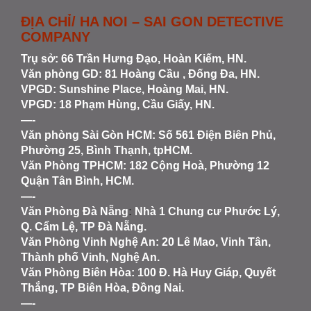
ĐỊA CHỈ/ HA NOI – SAI GON DETECTIVE
COMPANY
Trụ sở: 66 Trần Hưng Đạo, Hoàn Kiếm, HN.
Văn phòng GD: 81 Hoàng Cầu , Đống Đa, HN.
VPGD: Sunshine Place, Hoàng Mai, HN.
VPGD: 18 Phạm Hùng, Cầu Giấy, HN.
—-
Văn phòng Sài Gòn HCM
: Số 561 Điện Biên Phủ,
Phường 25, Bình Thạnh, tpHCM.
Văn Phòng TPHCM: 182 Cộng Hoà, Phường 12
Quận Tân Bình, HCM.
—-
Văn Phòng Đà Nẵng
:
Nhà 1 Chung cư Phước Lý,
Q. Cẩm Lệ, TP Đà Nẵng.
Văn Phòng Vinh Nghệ An
: 20 Lê Mao, Vinh Tân,
Thành phố Vinh, Nghệ An.
Văn Phòng Biên Hòa
: 100 Đ. Hà Huy Giáp, Quyết
Thắng, TP Biên Hòa, Đồng Nai.
—-