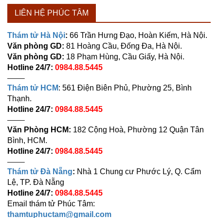
LIÊN HỆ PHÚC TÂM
Thám tử Hà Nội
:
66 Trần Hưng Đạo, Hoàn Kiếm, Hà Nội.
Văn phòng GD:
81 Hoàng Cầu, Đống Đa, Hà Nội.
Văn phòng GD:
18 Phạm Hùng, Cầu Giấy, Hà Nội.
Hotline 24/7:
0984.88.5445
——–
Thám tử HCM
: 561 Điện Biên Phủ, Phường 25, Bình
Thạnh.
Hotline 24/7:
0984.88.5445
——–
Văn Phòng HCM:
182 Cộng Hoà, Phường 12 Quận Tân
Bình, HCM.
Hotline 24/7:
0984.88.5445
——–
Thám tử Đà Nẵng
:
Nhà 1 Chung cư Phước Lý, Q. Cẩm
Lệ, TP. Đà Nẵng
Hotline 24/7:
0984.88.5445
Email thám tử Phúc Tâm:
thamtuphuctam@gmail.com