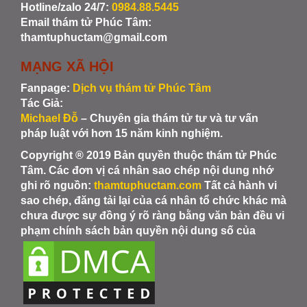
Hotline/zalo 24/7:
0984.88.5445
Email thám tử Phúc Tâm:
thamtuphuctam@gmail.com
MẠNG XÃ HỘI
Fanpage:
Dịch vụ thám tử Phúc Tâm
Tác Giả:
Michael Đỗ
– Chuyên gia thám tử tư và tư vấn
pháp luật với hơn 15 năm kinh nghiệm.
Copyright ® 2019 Bản quyền thuộc thám tử Phúc
Tâm. Các đơn vị cá nhân sao chép nội dung nhớ
ghi rõ nguồn:
thamtuphuctam.com
Tất cả hành vi
sao chép, đăng tải lại của cá nhân tổ chức khác mà
chưa được sự đồng ý rõ ràng bằng văn bản đều vi
phạm chính sách bản quyền nội dung số của