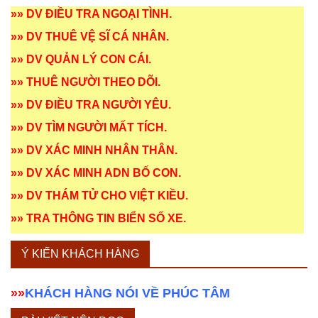
»»
DV ĐIỀU TRA NGOẠI TÌNH
.
»»
DV THUÊ VỆ SĨ CÁ NHÂN
.
»»
DV QUẢN LÝ CON CÁI
.
»»
THUÊ NGƯỜI THEO DÕI
.
»»
DV ĐIỀU TRA NGƯỜI YÊU
.
»»
DV TÌM NGƯỜI MẤT TÍCH
.
»»
DV XÁC MINH NHÂN THÂN
.
»»
DV XÁC MINH ADN BỐ CON
.
»»
DV THÁM TỬ CHO VIỆT KIỀU
.
»»
TRA THÔNG TIN BIỂN SỐ XE
.
Ý KIẾN KHÁCH HÀNG
»»
KHÁCH HÀNG NÓI VỀ PHÚC TÂM