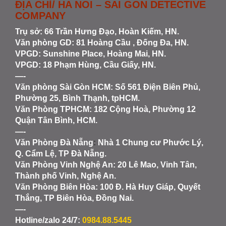
ĐỊA CHỈ/ HA NOI – SAI GON DETECTIVE
COMPANY
Trụ sở: 66 Trần Hưng Đạo, Hoàn Kiếm, HN.
Văn phòng GD: 81 Hoàng Cầu , Đống Đa, HN.
VPGD: Sunshine Place, Hoàng Mai, HN.
VPGD: 18 Phạm Hùng, Cầu Giấy, HN.
—-
Văn phòng Sài Gòn HCM
: Số 561 Điện Biên Phủ,
Phường 25, Bình Thạnh, tpHCM.
Văn Phòng TPHCM: 182 Cộng Hoà, Phường 12
Quận Tân Bình, HCM.
—-
Văn Phòng Đà Nẵng
:
Nhà 1 Chung cư Phước Lý,
Q. Cẩm Lệ, TP Đà Nẵng.
Văn Phòng Vinh Nghệ An
: 20 Lê Mao, Vinh Tân,
Thành phố Vinh, Nghệ An.
Văn Phòng Biên Hòa
: 100 Đ. Hà Huy Giáp, Quyết
Thắng, TP Biên Hòa, Đồng Nai.
—-
Hotline/zalo 24/7:
0984.88.5445