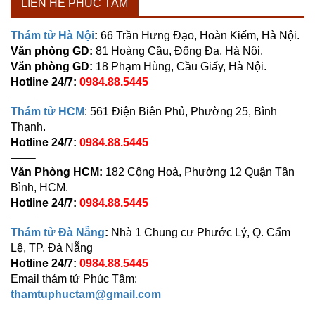
LIÊN HỆ PHÚC TÂM
Thám tử Hà Nội
:
66 Trần Hưng Đạo, Hoàn Kiếm, Hà Nội.
Văn phòng GD:
81 Hoàng Cầu, Đống Đa, Hà Nội.
Văn phòng GD:
18 Phạm Hùng, Cầu Giấy, Hà Nội.
Hotline 24/7:
0984.88.5445
——–
Thám tử HCM
: 561 Điện Biên Phủ, Phường 25, Bình
Thạnh.
Hotline 24/7:
0984.88.5445
——–
Văn Phòng HCM:
182 Cộng Hoà, Phường 12 Quận Tân
Bình, HCM.
Hotline 24/7:
0984.88.5445
——–
Thám tử Đà Nẵng
:
Nhà 1 Chung cư Phước Lý, Q. Cẩm
Lệ, TP. Đà Nẵng
Hotline 24/7:
0984.88.5445
Email thám tử Phúc Tâm:
thamtuphuctam@gmail.com