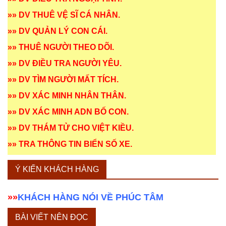
»»
DV THUÊ VỆ SĨ CÁ NHÂN
.
»»
DV QUẢN LÝ CON CÁI
.
»»
THUÊ NGƯỜI THEO DÕI
.
»»
DV ĐIỀU TRA NGƯỜI YÊU
.
»»
DV TÌM NGƯỜI MẤT TÍCH
.
»»
DV XÁC MINH NHÂN THÂN
.
»»
DV XÁC MINH ADN BỐ CON
.
»»
DV THÁM TỬ CHO VIỆT KIỀU
.
»»
TRA THÔNG TIN BIỂN SỐ XE
.
Ý KIẾN KHÁCH HÀNG
»»
KHÁCH HÀNG NÓI VỀ PHÚC TÂM
BÀI VIẾT NÊN ĐỌC