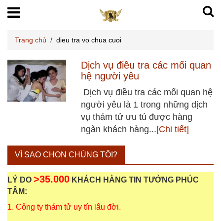
Trang chủ
/
dieu tra vo chua cuoi
Dịch vụ điều tra các mối quan
hệ người yêu
Dịch vụ điều tra các mối quan hệ
người yêu là 1 trong những dịch
vụ thám tử ưu tú được hàng
ngàn khách hàng...
[Chi tiết]
VÌ SAO CHỌN CHÚNG TÔI?
>35.000
LÝ DO
KHÁCH HÀNG TIN TƯỞNG PHÚC
TÂM:
1. Công ty thám tử uy tín lâu đời.