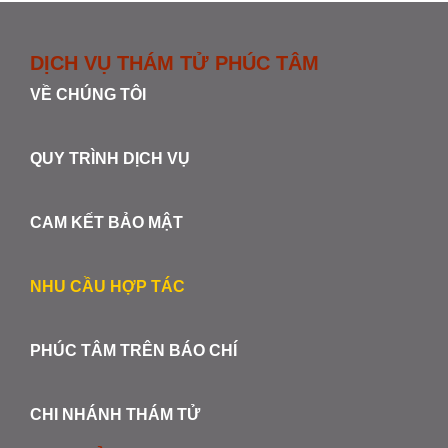
DỊCH VỤ THÁM TỬ PHÚC TÂM
VỀ CHÚNG TÔI
QUY TRÌNH DỊCH VỤ
CAM KẾT BẢO MẬT
NHU CẦU HỢP TÁC
PHÚC TÂM TRÊN BÁO CHÍ
CHI NHÁNH THÁM TỬ