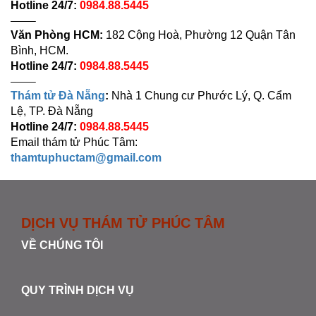
Hotline 24/7:
0984.88.5445
——–
Văn Phòng HCM:
182 Cộng Hoà, Phường 12 Quận Tân
Bình, HCM.
Hotline 24/7:
0984.88.5445
——–
Thám tử Đà Nẵng
:
Nhà 1 Chung cư Phước Lý, Q. Cẩm
Lệ, TP. Đà Nẵng
Hotline 24/7:
0984.88.5445
Email thám tử Phúc Tâm:
thamtuphuctam@gmail.com
DỊCH VỤ THÁM TỬ PHÚC TÂM
VỀ CHÚNG TÔI
QUY TRÌNH DỊCH VỤ