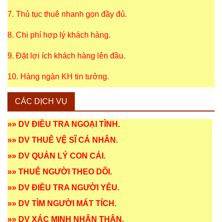
7. Thủ tục thuê nhanh gọn đầy đủ.
8. Chi phí hợp lý khách hàng.
9. Đặt lợi ích khách hàng lên đầu.
10. Hàng ngàn KH tin tưởng.
CÁC DỊCH VỤ
»»
DV ĐIỀU TRA NGOẠI TÌNH
.
»»
DV THUÊ VỆ SĨ CÁ NHÂN
.
»»
DV QUẢN LÝ CON CÁI
.
»»
THUÊ NGƯỜI THEO DÕI
.
»»
DV ĐIỀU TRA NGƯỜI YÊU
.
»»
DV TÌM NGƯỜI MẤT TÍCH
.
»»
DV XÁC MINH NHÂN THÂN
.