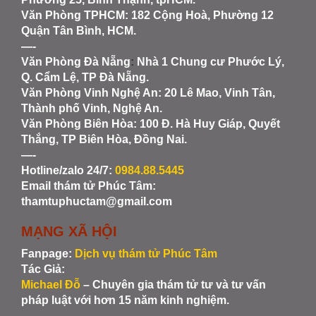
Văn Phòng TPHCM: 182 Cộng Hoà, Phường 12
Quận Tân Bình, HCM.
—-
Văn Phòng Đà Nẵng
:
Nhà 1 Chung cư Phước Lý,
Q. Cẩm Lệ, TP Đà Nẵng.
Văn Phòng Vinh Nghệ An
: 20 Lê Mao, Vinh Tân,
Thành phố Vinh, Nghệ An.
Văn Phòng Biên Hòa
: 100 Đ. Hà Huy Giáp, Quyết
Thắng, TP Biên Hòa, Đồng Nai.
—-
Hotline/zalo 24/7:
0984.88.5445
Email thám tử Phúc Tâm:
thamtuphuctam@gmail.com
MẠNG XÃ HỘI
Fanpage:
Dịch vụ thám tử Phúc Tâm
Tác Giả:
Michael Đỗ
– Chuyên gia thám tử tư và tư vấn
pháp luật với hơn 15 năm kinh nghiệm.