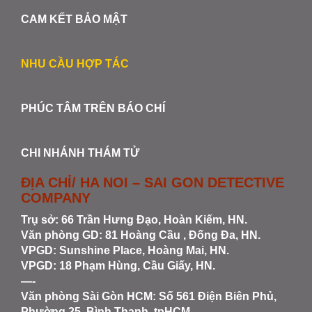
CAM KẾT BẢO MẬT
NHU CẦU HỢP TÁC
PHÚC TÂM TRÊN BÁO CHÍ
CHI NHÁNH THÁM TỬ
ĐỊA CHỈ/ HA NOI – SAI GON DETECTIVE
COMPANY
Trụ sở: 66 Trần Hưng Đạo, Hoàn Kiếm, HN.
Văn phòng GD: 81 Hoàng Cầu , Đống Đa, HN.
VPGD: Sunshine Place, Hoàng Mai, HN.
VPGD: 18 Phạm Hùng, Cầu Giấy, HN.
—-
Văn phòng Sài Gòn HCM
: Số 561 Điện Biên Phủ,
Phường 25, Bình Thạnh, tpHCM.