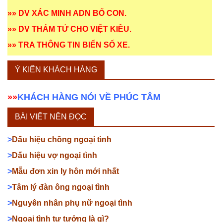
»»
DV XÁC MINH ADN BỐ CON
.
»»
DV THÁM TỬ CHO VIỆT KIỀU
.
»»
TRA THÔNG TIN BIỂN SỐ XE
.
Ý KIẾN KHÁCH HÀNG
»»
KHÁCH HÀNG NÓI VỀ PHÚC TÂM
BÀI VIẾT NÊN ĐỌC
>
Dấu hiệu chồng ngoại tình
>
Dấu hiệu vợ ngoại tình
>
Mẫu đơn xin ly hôn mới nhất
>
Tâm lý đàn ông ngoại tình
>
Nguyên nhân phụ nữ ngoại tình
>
Ngoại tình tư tưởng là gì?