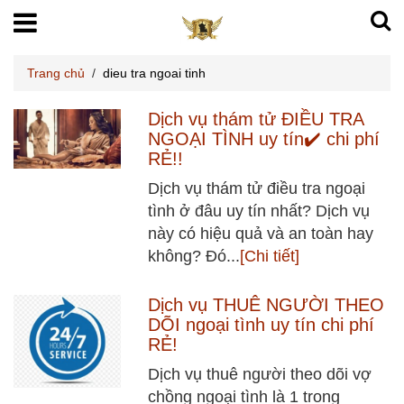
Trang chủ
/
dieu tra ngoai tinh
Dịch vụ thám tử ĐIỀU TRA
NGOẠI TÌNH uy tín✔️ chi phí
RẺ!!
Dịch vụ thám tử điều tra ngoại
tình ở đâu uy tín nhất? Dịch vụ
này có hiệu quả và an toàn hay
không? Đó...
[Chi tiết]
Dịch vụ THUÊ NGƯỜI THEO
DÕI ngoại tình uy tín chi phí
RẺ!
Dịch vụ thuê người theo dõi vợ
chồng ngoại tình là 1 trong