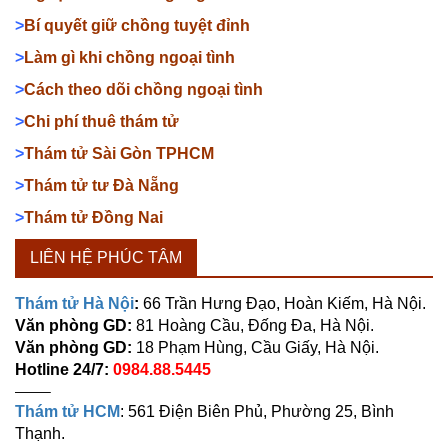
>
Bí quyết giữ chồng tuyệt đỉnh
>
Làm gì khi chồng ngoại tình
>
Cách theo dõi chồng ngoại tình
>
Chi phí thuê thám tử
>
Thám tử Sài Gòn TPHCM
>
Thám tử tư Đà Nẵng
>
Thám tử Đồng Nai
LIÊN HỆ PHÚC TÂM
Thám tử Hà Nội
:
66 Trần Hưng Đạo, Hoàn Kiếm, Hà Nội.
Văn phòng GD:
81 Hoàng Cầu, Đống Đa, Hà Nội.
Văn phòng GD:
18 Phạm Hùng, Cầu Giấy, Hà Nội.
Hotline 24/7:
0984.88.5445
——–
Thám tử HCM
: 561 Điện Biên Phủ, Phường 25, Bình
Thạnh.