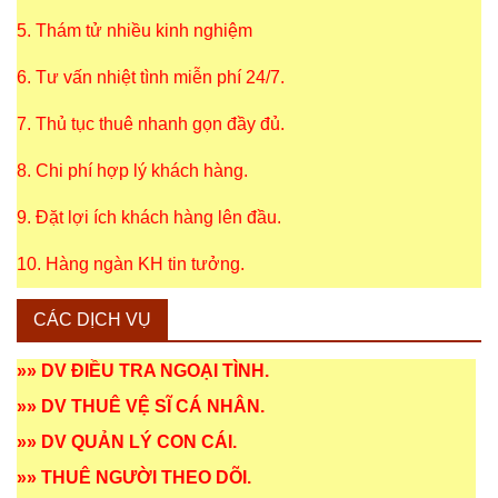
5. Thám tử nhiều kinh nghiệm
6. Tư vấn nhiệt tình miễn phí 24/7.
7. Thủ tục thuê nhanh gọn đầy đủ.
8. Chi phí hợp lý khách hàng.
9. Đặt lợi ích khách hàng lên đầu.
10. Hàng ngàn KH tin tưởng.
CÁC DỊCH VỤ
»»
DV ĐIỀU TRA NGOẠI TÌNH
.
»»
DV THUÊ VỆ SĨ CÁ NHÂN
.
»»
DV QUẢN LÝ CON CÁI
.
»»
THUÊ NGƯỜI THEO DÕI
.