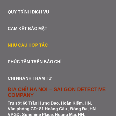
QUY TRÌNH DỊCH VỤ
CAM KẾT BẢO MẬT
NHU CẦU HỢP TÁC
PHÚC TÂM TRÊN BÁO CHÍ
CHI NHÁNH THÁM TỬ
ĐỊA CHỈ/ HA NOI – SAI GON DETECTIVE
COMPANY
Trụ sở: 66 Trần Hưng Đạo, Hoàn Kiếm, HN.
Văn phòng GD: 81 Hoàng Cầu , Đống Đa, HN.
VPGD: Sunshine Place, Hoàng Mai, HN.