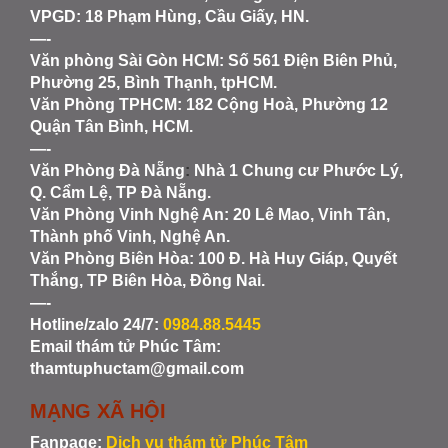
VPGD: 18 Phạm Hùng, Cầu Giấy, HN.
—-
Văn phòng Sài Gòn HCM
: Số 561 Điện Biên Phủ,
Phường 25, Bình Thạnh, tpHCM.
Văn Phòng TPHCM: 182 Cộng Hoà, Phường 12
Quận Tân Bình, HCM.
—-
Văn Phòng Đà Nẵng
:
Nhà 1 Chung cư Phước Lý,
Q. Cẩm Lệ, TP Đà Nẵng.
Văn Phòng Vinh Nghệ An
: 20 Lê Mao, Vinh Tân,
Thành phố Vinh, Nghệ An.
Văn Phòng Biên Hòa
: 100 Đ. Hà Huy Giáp, Quyết
Thắng, TP Biên Hòa, Đồng Nai.
—-
Hotline/zalo 24/7:
0984.88.5445
Email thám tử Phúc Tâm:
thamtuphuctam@gmail.com
MẠNG XÃ HỘI
Fanpage:
Dịch vụ thám tử Phúc Tâm