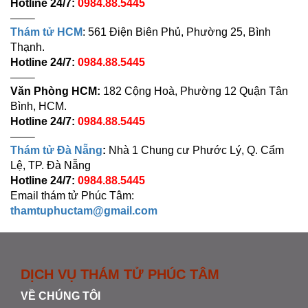
Hotline 24/7:
0984.88.5445
——–
Thám tử HCM
: 561 Điện Biên Phủ, Phường 25, Bình
Thạnh.
Hotline 24/7:
0984.88.5445
——–
Văn Phòng HCM:
182 Cộng Hoà, Phường 12 Quận Tân
Bình, HCM.
Hotline 24/7:
0984.88.5445
——–
Thám tử Đà Nẵng
:
Nhà 1 Chung cư Phước Lý, Q. Cẩm
Lệ, TP. Đà Nẵng
Hotline 24/7:
0984.88.5445
Email thám tử Phúc Tâm:
thamtuphuctam@gmail.com
DỊCH VỤ THÁM TỬ PHÚC TÂM
VỀ CHÚNG TÔI