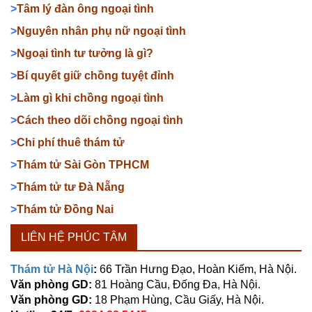
>
Tâm lý đàn ông ngoại tình
>
Nguyên nhân phụ nữ ngoại tình
>
Ngoại tình tư tưởng là gì?
>
Bí quyết giữ chồng tuyệt đỉnh
>
Làm gì khi chồng ngoại tình
>
Cách theo dõi chồng ngoại tình
>
Chi phí thuê thám tử
>
Thám tử Sài Gòn TPHCM
>
Thám tử tư Đà Nẵng
>
Thám tử Đồng Nai
LIÊN HỆ PHÚC TÂM
Thám tử Hà Nội
:
66 Trần Hưng Đạo, Hoàn Kiếm, Hà Nội.
Văn phòng GD:
81 Hoàng Cầu, Đống Đa, Hà Nội.
Văn phòng GD:
18 Phạm Hùng, Cầu Giấy, Hà Nội.