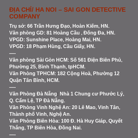
ĐỊA CHỈ/ HA NOI – SAI GON DETECTIVE
COMPANY
Trụ sở: 66 Trần Hưng Đạo, Hoàn Kiếm, HN.
Văn phòng GD: 81 Hoàng Cầu , Đống Đa, HN.
VPGD: Sunshine Place, Hoàng Mai, HN.
VPGD: 18 Phạm Hùng, Cầu Giấy, HN.
—-
Văn phòng Sài Gòn HCM
: Số 561 Điện Biên Phủ,
Phường 25, Bình Thạnh, tpHCM.
Văn Phòng TPHCM: 182 Cộng Hoà, Phường 12
Quận Tân Bình, HCM.
—-
Văn Phòng Đà Nẵng
:
Nhà 1 Chung cư Phước Lý,
Q. Cẩm Lệ, TP Đà Nẵng.
Văn Phòng Vinh Nghệ An
: 20 Lê Mao, Vinh Tân,
Thành phố Vinh, Nghệ An.
Văn Phòng Biên Hòa
: 100 Đ. Hà Huy Giáp, Quyết
Thắng, TP Biên Hòa, Đồng Nai.
—-