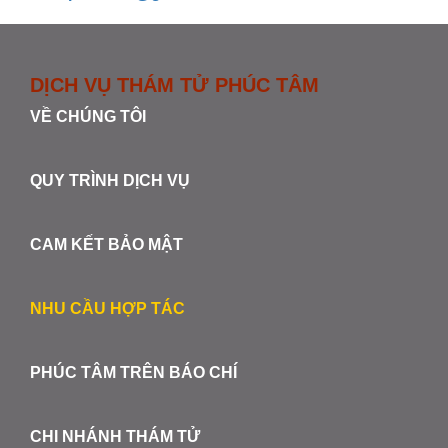
DỊCH VỤ THÁM TỬ PHÚC TÂM
VỀ CHÚNG TÔI
QUY TRÌNH DỊCH VỤ
CAM KẾT BẢO MẬT
NHU CẦU HỢP TÁC
PHÚC TÂM TRÊN BÁO CHÍ
CHI NHÁNH THÁM TỬ