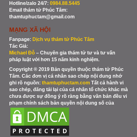
Hotline/zalo 24/7:
0984.88.5445
Email thám tử Phúc Tâm:
thamtuphuctam@gmail.com
MẠNG XÃ HỘI
Fanpage:
Dịch vụ thám tử Phúc Tâm
Tác Giả:
Michael Đỗ
– Chuyên gia thám tử tư và tư vấn
pháp luật với hơn 15 năm kinh nghiệm.
Copyright ® 2019 Bản quyền thuộc thám tử Phúc
Tâm. Các đơn vị cá nhân sao chép nội dung nhớ
ghi rõ nguồn:
thamtuphuctam.com
Tất cả hành vi
sao chép, đăng tải lại của cá nhân tổ chức khác mà
chưa được sự đồng ý rõ ràng bằng văn bản đều vi
phạm chính sách bản quyền nội dung số của