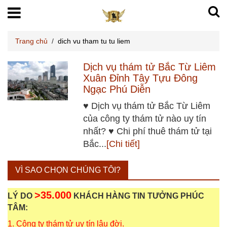
Trang chủ
/
dich vu tham tu tu liem
Dịch vụ thám tử Bắc Từ Liêm
Xuân Đỉnh Tây Tựu Đông
Ngạc Phú Diễn
♥ Dịch vụ thám tử Bắc Từ Liêm
của công ty thám tử nào uy tín
nhất? ♥ Chi phí thuê thám tử tại
Bắc...
[Chi tiết]
VÌ SAO CHỌN CHÚNG TÔI?
>35.000
LÝ DO
KHÁCH HÀNG TIN TƯỞNG PHÚC
TÂM:
1. Công ty thám tử uy tín lâu đời.