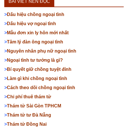
BÀI VIẾT NÊN ĐỌC
>
Dấu hiệu chồng ngoại tình
>
Dấu hiệu vợ ngoại tình
>
Mẫu đơn xin ly hôn mới nhất
>
Tâm lý đàn ông ngoại tình
>
Nguyên nhân phụ nữ ngoại tình
>
Ngoại tình tư tưởng là gì?
>
Bí quyết giữ chồng tuyệt đỉnh
>
Làm gì khi chồng ngoại tình
>
Cách theo dõi chồng ngoại tình
>
Chi phí thuê thám tử
>
Thám tử Sài Gòn TPHCM
>
Thám tử tư Đà Nẵng
>
Thám tử Đồng Nai