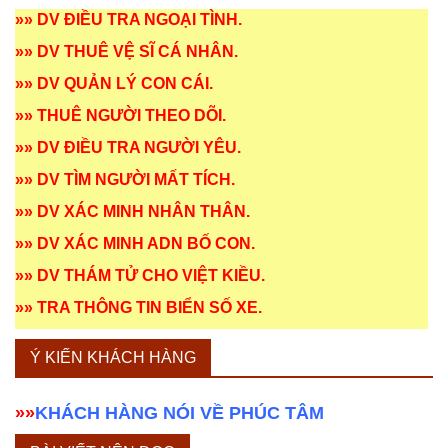
»»
DV ĐIỀU TRA NGOẠI TÌNH
.
»»
DV THUÊ VỆ SĨ CÁ NHÂN
.
»»
DV QUẢN LÝ CON CÁI
.
»»
THUÊ NGƯỜI THEO DÕI
.
»»
DV ĐIỀU TRA NGƯỜI YÊU
.
»»
DV TÌM NGƯỜI MẤT TÍCH
.
»»
DV XÁC MINH NHÂN THÂN
.
»»
DV XÁC MINH ADN BỐ CON
.
»»
DV THÁM TỬ CHO VIỆT KIỀU
.
»»
TRA THÔNG TIN BIỂN SỐ XE
.
Ý KIẾN KHÁCH HÀNG
»»
KHÁCH HÀNG NÓI VỀ PHÚC TÂM