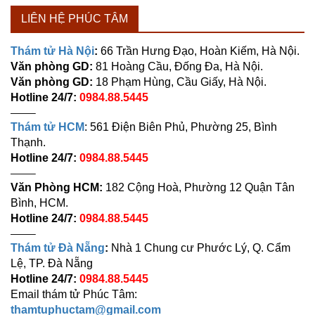
LIÊN HỆ PHÚC TÂM
Thám tử Hà Nội
:
66 Trần Hưng Đạo, Hoàn Kiếm, Hà Nội.
Văn phòng GD:
81 Hoàng Cầu, Đống Đa, Hà Nội.
Văn phòng GD:
18 Phạm Hùng, Cầu Giấy, Hà Nội.
Hotline 24/7:
0984.88.5445
——–
Thám tử HCM
: 561 Điện Biên Phủ, Phường 25, Bình
Thạnh.
Hotline 24/7:
0984.88.5445
——–
Văn Phòng HCM:
182 Cộng Hoà, Phường 12 Quận Tân
Bình, HCM.
Hotline 24/7:
0984.88.5445
——–
Thám tử Đà Nẵng
:
Nhà 1 Chung cư Phước Lý, Q. Cẩm
Lệ, TP. Đà Nẵng
Hotline 24/7:
0984.88.5445
Email thám tử Phúc Tâm:
thamtuphuctam@gmail.com