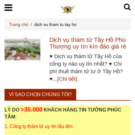
Trang chủ
/
dich vu tham tu tay ho
Dịch vụ thám tử Tây Hồ Phú
Thượng uy tín kín đáo giá rẻ
♥ Dịch vụ thám tử Tây Hồ của
công ty nào uy tín nhất? ♥ Chi
phí thuê thám tử tư ở Tây Hồ?
♥...
[Chi tiết]
VÌ SAO CHỌN CHÚNG TÔI?
>35.000
LÝ DO
KHÁCH HÀNG TIN TƯỞNG PHÚC
TÂM:
1. Công ty thám tử uy tín lâu đời.