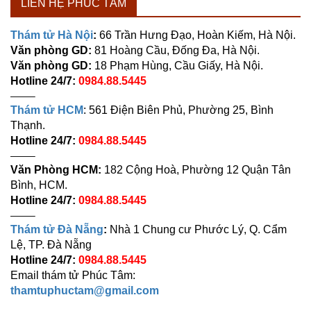
LIÊN HỆ PHÚC TÂM
Thám tử Hà Nội
:
66 Trần Hưng Đạo, Hoàn Kiếm, Hà Nội.
Văn phòng GD:
81 Hoàng Cầu, Đống Đa, Hà Nội.
Văn phòng GD:
18 Phạm Hùng, Cầu Giấy, Hà Nội.
Hotline 24/7:
0984.88.5445
——–
Thám tử HCM
: 561 Điện Biên Phủ, Phường 25, Bình
Thạnh.
Hotline 24/7:
0984.88.5445
——–
Văn Phòng HCM:
182 Cộng Hoà, Phường 12 Quận Tân
Bình, HCM.
Hotline 24/7:
0984.88.5445
——–
Thám tử Đà Nẵng
:
Nhà 1 Chung cư Phước Lý, Q. Cẩm
Lệ, TP. Đà Nẵng
Hotline 24/7:
0984.88.5445
Email thám tử Phúc Tâm:
thamtuphuctam@gmail.com