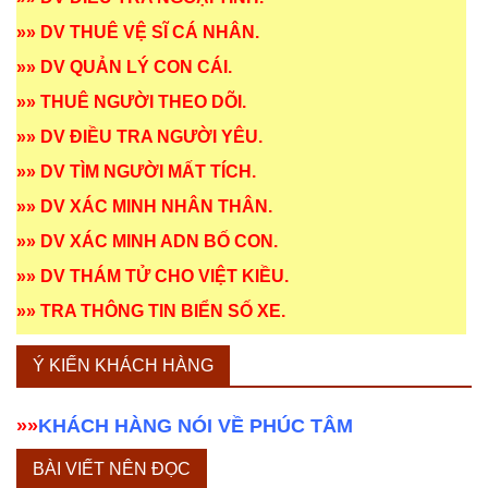
»»
DV THUÊ VỆ SĨ CÁ NHÂN
.
»»
DV QUẢN LÝ CON CÁI
.
»»
THUÊ NGƯỜI THEO DÕI
.
»»
DV ĐIỀU TRA NGƯỜI YÊU
.
»»
DV TÌM NGƯỜI MẤT TÍCH
.
»»
DV XÁC MINH NHÂN THÂN
.
»»
DV XÁC MINH ADN BỐ CON
.
»»
DV THÁM TỬ CHO VIỆT KIỀU
.
»»
TRA THÔNG TIN BIỂN SỐ XE
.
Ý KIẾN KHÁCH HÀNG
»»
KHÁCH HÀNG NÓI VỀ PHÚC TÂM
BÀI VIẾT NÊN ĐỌC