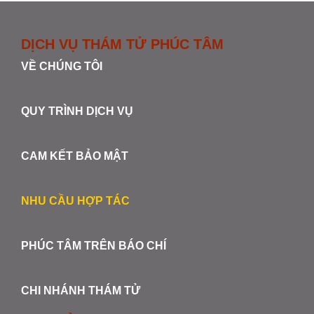
DỊCH VỤ THÁM TỬ PHÚC TÂM
VỀ CHÚNG TÔI
QUY TRÌNH DỊCH VỤ
CAM KẾT BẢO MẬT
NHU CẦU HỢP TÁC
PHÚC TÂM TRÊN BÁO CHÍ
CHI NHÁNH THÁM TỬ