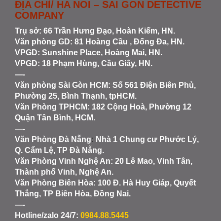
ĐỊA CHỈ/ HA NOI – SAI GON DETECTIVE
COMPANY
Trụ sở: 66 Trần Hưng Đạo, Hoàn Kiếm, HN.
Văn phòng GD: 81 Hoàng Cầu , Đống Đa, HN.
VPGD: Sunshine Place, Hoàng Mai, HN.
VPGD: 18 Phạm Hùng, Cầu Giấy, HN.
—-
Văn phòng Sài Gòn HCM
: Số 561 Điện Biên Phủ,
Phường 25, Bình Thạnh, tpHCM.
Văn Phòng TPHCM: 182 Cộng Hoà, Phường 12
Quận Tân Bình, HCM.
—-
Văn Phòng Đà Nẵng
:
Nhà 1 Chung cư Phước Lý,
Q. Cẩm Lệ, TP Đà Nẵng.
Văn Phòng Vinh Nghệ An
: 20 Lê Mao, Vinh Tân,
Thành phố Vinh, Nghệ An.
Văn Phòng Biên Hòa
: 100 Đ. Hà Huy Giáp, Quyết
Thắng, TP Biên Hòa, Đồng Nai.
—-
Hotline/zalo 24/7:
0984.88.5445