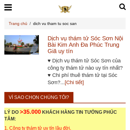
Trang chủ
/
dich vu tham tu soc san
Dịch vụ thám tử Sóc Sơn Nội
Bài Kim Anh Đa Phúc Trung
Giã uy tín
♥ Dịch vụ thám tử Sóc Sơn của
công ty thám tử nào uy tín nhất?
♥ Chi phí thuê thám tử tại Sóc
Sơn?...
[Chi tiết]
VÌ SAO CHỌN CHÚNG TÔI?
>35.000
LÝ DO
KHÁCH HÀNG TIN TƯỞNG PHÚC
TÂM:
1. Công ty thám tử uy tín lâu đời.