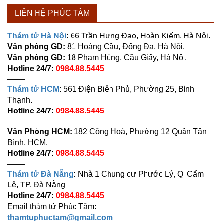
LIÊN HỆ PHÚC TÂM
Thám tử Hà Nội
:
66 Trần Hưng Đạo, Hoàn Kiếm, Hà Nội.
Văn phòng GD:
81 Hoàng Cầu, Đống Đa, Hà Nội.
Văn phòng GD:
18 Phạm Hùng, Cầu Giấy, Hà Nội.
Hotline 24/7:
0984.88.5445
——–
Thám tử HCM
: 561 Điện Biên Phủ, Phường 25, Bình
Thạnh.
Hotline 24/7:
0984.88.5445
——–
Văn Phòng HCM:
182 Cộng Hoà, Phường 12 Quận Tân
Bình, HCM.
Hotline 24/7:
0984.88.5445
——–
Thám tử Đà Nẵng
:
Nhà 1 Chung cư Phước Lý, Q. Cẩm
Lệ, TP. Đà Nẵng
Hotline 24/7:
0984.88.5445
Email thám tử Phúc Tâm:
thamtuphuctam@gmail.com