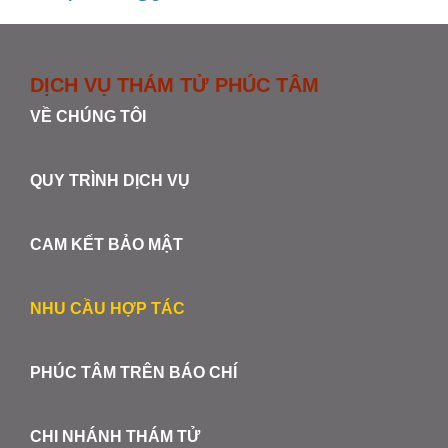
DỊCH VỤ THÁM TỬ PHÚC TÂM
VỀ CHÚNG TÔI
QUY TRÌNH DỊCH VỤ
CAM KẾT BẢO MẬT
NHU CẦU HỢP TÁC
PHÚC TÂM TRÊN BÁO CHÍ
CHI NHÁNH THÁM TỬ