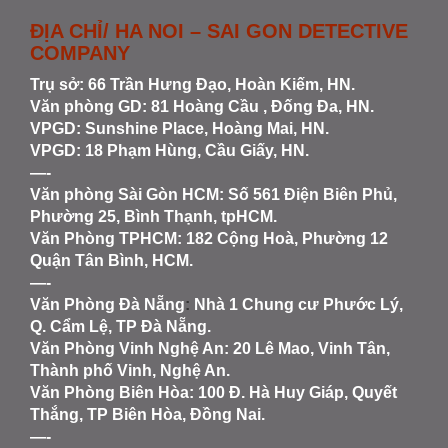
ĐỊA CHỈ/ HA NOI – SAI GON DETECTIVE
COMPANY
Trụ sở: 66 Trần Hưng Đạo, Hoàn Kiếm, HN.
Văn phòng GD: 81 Hoàng Cầu , Đống Đa, HN.
VPGD: Sunshine Place, Hoàng Mai, HN.
VPGD: 18 Phạm Hùng, Cầu Giấy, HN.
—-
Văn phòng Sài Gòn HCM
: Số 561 Điện Biên Phủ,
Phường 25, Bình Thạnh, tpHCM.
Văn Phòng TPHCM: 182 Cộng Hoà, Phường 12
Quận Tân Bình, HCM.
—-
Văn Phòng Đà Nẵng
:
Nhà 1 Chung cư Phước Lý,
Q. Cẩm Lệ, TP Đà Nẵng.
Văn Phòng Vinh Nghệ An
: 20 Lê Mao, Vinh Tân,
Thành phố Vinh, Nghệ An.
Văn Phòng Biên Hòa
: 100 Đ. Hà Huy Giáp, Quyết
Thắng, TP Biên Hòa, Đồng Nai.
—-