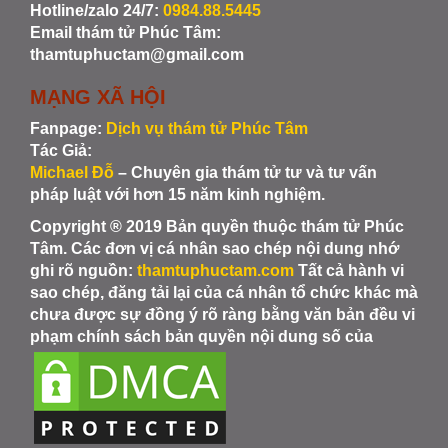
Hotline/zalo 24/7:
0984.88.5445
Email thám tử Phúc Tâm:
thamtuphuctam@gmail.com
MẠNG XÃ HỘI
Fanpage:
Dịch vụ thám tử Phúc Tâm
Tác Giả:
Michael Đỗ
– Chuyên gia thám tử tư và tư vấn
pháp luật với hơn 15 năm kinh nghiệm.
Copyright ® 2019 Bản quyền thuộc thám tử Phúc
Tâm. Các đơn vị cá nhân sao chép nội dung nhớ
ghi rõ nguồn:
thamtuphuctam.com
Tất cả hành vi
sao chép, đăng tải lại của cá nhân tổ chức khác mà
chưa được sự đồng ý rõ ràng bằng văn bản đều vi
phạm chính sách bản quyền nội dung số của