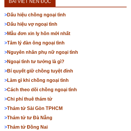
BÀI VIẾT NÊN ĐỌC
>
Dấu hiệu chồng ngoại tình
>
Dấu hiệu vợ ngoại tình
>
Mẫu đơn xin ly hôn mới nhất
>
Tâm lý đàn ông ngoại tình
>
Nguyên nhân phụ nữ ngoại tình
>
Ngoại tình tư tưởng là gì?
>
Bí quyết giữ chồng tuyệt đỉnh
>
Làm gì khi chồng ngoại tình
>
Cách theo dõi chồng ngoại tình
>
Chi phí thuê thám tử
>
Thám tử Sài Gòn TPHCM
>
Thám tử tư Đà Nẵng
>
Thám tử Đồng Nai