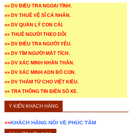
»»
DV ĐIỀU TRA NGOẠI TÌNH
.
»»
DV THUÊ VỆ SĨ CÁ NHÂN
.
»»
DV QUẢN LÝ CON CÁI
.
»»
THUÊ NGƯỜI THEO DÕI
.
»»
DV ĐIỀU TRA NGƯỜI YÊU
.
»»
DV TÌM NGƯỜI MẤT TÍCH
.
»»
DV XÁC MINH NHÂN THÂN
.
»»
DV XÁC MINH ADN BỐ CON
.
»»
DV THÁM TỬ CHO VIỆT KIỀU
.
»»
TRA THÔNG TIN BIỂN SỐ XE
.
Ý KIẾN KHÁCH HÀNG
»»
KHÁCH HÀNG NÓI VỀ PHÚC TÂM