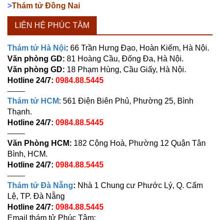
>
Thám tử Đồng Nai
LIÊN HỆ PHÚC TÂM
Thám tử Hà Nội
:
66 Trần Hưng Đạo, Hoàn Kiếm, Hà Nội.
Văn phòng GD:
81 Hoàng Cầu, Đống Đa, Hà Nội.
Văn phòng GD:
18 Phạm Hùng, Cầu Giấy, Hà Nội.
Hotline 24/7:
0984.88.5445
——–
Thám tử HCM
: 561 Điện Biên Phủ, Phường 25, Bình
Thạnh.
Hotline 24/7:
0984.88.5445
——–
Văn Phòng HCM:
182 Cộng Hoà, Phường 12 Quận Tân
Bình, HCM.
Hotline 24/7:
0984.88.5445
——–
Thám tử Đà Nẵng
:
Nhà 1 Chung cư Phước Lý, Q. Cẩm
Lệ, TP. Đà Nẵng
Hotline 24/7:
0984.88.5445
Email thám tử Phúc Tâm: