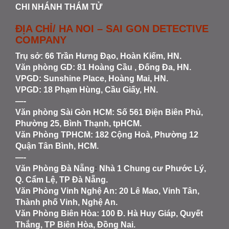
CHI NHÁNH THÁM TỬ
ĐỊA CHỈ/ HA NOI – SAI GON DETECTIVE
COMPANY
Trụ sở: 66 Trần Hưng Đạo, Hoàn Kiếm, HN.
Văn phòng GD: 81 Hoàng Cầu , Đống Đa, HN.
VPGD: Sunshine Place, Hoàng Mai, HN.
VPGD: 18 Phạm Hùng, Cầu Giấy, HN.
—-
Văn phòng Sài Gòn HCM
: Số 561 Điện Biên Phủ,
Phường 25, Bình Thạnh, tpHCM.
Văn Phòng TPHCM: 182 Cộng Hoà, Phường 12
Quận Tân Bình, HCM.
—-
Văn Phòng Đà Nẵng
:
Nhà 1 Chung cư Phước Lý,
Q. Cẩm Lệ, TP Đà Nẵng.
Văn Phòng Vinh Nghệ An
: 20 Lê Mao, Vinh Tân,
Thành phố Vinh, Nghệ An.
Văn Phòng Biên Hòa
: 100 Đ. Hà Huy Giáp, Quyết
Thắng, TP Biên Hòa, Đồng Nai.