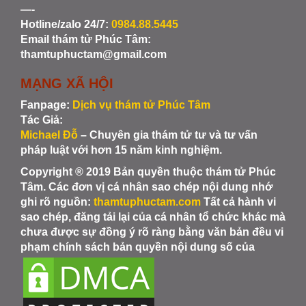
—-
Hotline/zalo 24/7:
0984.88.5445
Email thám tử Phúc Tâm:
thamtuphuctam@gmail.com
MẠNG XÃ HỘI
Fanpage:
Dịch vụ thám tử Phúc Tâm
Tác Giả:
Michael Đỗ
– Chuyên gia thám tử tư và tư vấn
pháp luật với hơn 15 năm kinh nghiệm.
Copyright ® 2019 Bản quyền thuộc thám tử Phúc
Tâm. Các đơn vị cá nhân sao chép nội dung nhớ
ghi rõ nguồn:
thamtuphuctam.com
Tất cả hành vi
sao chép, đăng tải lại của cá nhân tổ chức khác mà
chưa được sự đồng ý rõ ràng bằng văn bản đều vi
phạm chính sách bản quyền nội dung số của