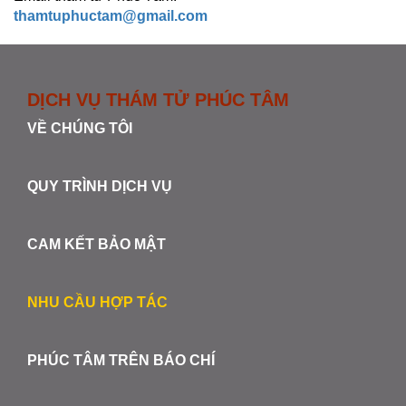
thamtuphuctam@gmail.com
DỊCH VỤ THÁM TỬ PHÚC TÂM
VỀ CHÚNG TÔI
QUY TRÌNH DỊCH VỤ
CAM KẾT BẢO MẬT
NHU CẦU HỢP TÁC
PHÚC TÂM TRÊN BÁO CHÍ