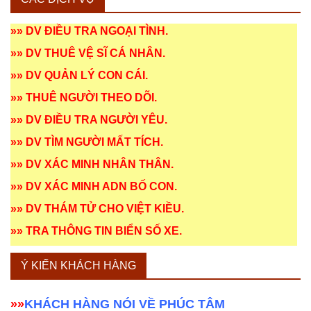
»»
DV ĐIỀU TRA NGOẠI TÌNH
.
»»
DV THUÊ VỆ SĨ CÁ NHÂN
.
»»
DV QUẢN LÝ CON CÁI
.
»»
THUÊ NGƯỜI THEO DÕI
.
»»
DV ĐIỀU TRA NGƯỜI YÊU
.
»»
DV TÌM NGƯỜI MẤT TÍCH
.
»»
DV XÁC MINH NHÂN THÂN
.
»»
DV XÁC MINH ADN BỐ CON
.
»»
DV THÁM TỬ CHO VIỆT KIỀU
.
»»
TRA THÔNG TIN BIỂN SỐ XE
.
Ý KIẾN KHÁCH HÀNG
»»
KHÁCH HÀNG NÓI VỀ PHÚC TÂM