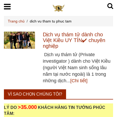
Trang chủ
/
dich vu tham tu phuc tam
Dịch vụ thám tử dành cho
Việt Kiều UY TÍN✔️ chuyên
nghiệp
Dịch vụ thám tử (Private
investigator ) dành cho Việt Kiều
(người Việt Nam sinh sống lâu
năm tại nước ngoài) là 1 trong
những dịch...
[Chi tiết]
VÌ SAO CHỌN CHÚNG TÔI?
>35.000
LÝ DO
KHÁCH HÀNG TIN TƯỞNG PHÚC
TÂM: