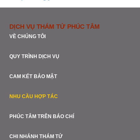
DỊCH VỤ THÁM TỬ PHÚC TÂM
VỀ CHÚNG TÔI
QUY TRÌNH DỊCH VỤ
CAM KẾT BẢO MẬT
NHU CẦU HỢP TÁC
PHÚC TÂM TRÊN BÁO CHÍ
CHI NHÁNH THÁM TỬ