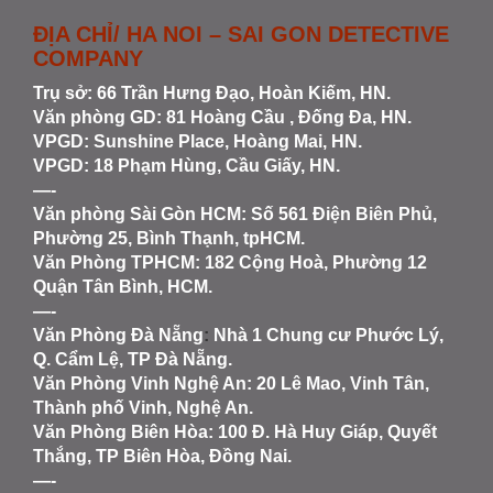
ĐỊA CHỈ/ HA NOI – SAI GON DETECTIVE
COMPANY
Trụ sở: 66 Trần Hưng Đạo, Hoàn Kiếm, HN.
Văn phòng GD: 81 Hoàng Cầu , Đống Đa, HN.
VPGD: Sunshine Place, Hoàng Mai, HN.
VPGD: 18 Phạm Hùng, Cầu Giấy, HN.
—-
Văn phòng Sài Gòn HCM
: Số 561 Điện Biên Phủ,
Phường 25, Bình Thạnh, tpHCM.
Văn Phòng TPHCM: 182 Cộng Hoà, Phường 12
Quận Tân Bình, HCM.
—-
Văn Phòng Đà Nẵng
:
Nhà 1 Chung cư Phước Lý,
Q. Cẩm Lệ, TP Đà Nẵng.
Văn Phòng Vinh Nghệ An
: 20 Lê Mao, Vinh Tân,
Thành phố Vinh, Nghệ An.
Văn Phòng Biên Hòa
: 100 Đ. Hà Huy Giáp, Quyết
Thắng, TP Biên Hòa, Đồng Nai.
—-