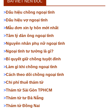
BÀI VIẾT NÊN ĐỌC
>
Dấu hiệu chồng ngoại tình
>
Dấu hiệu vợ ngoại tình
>
Mẫu đơn xin ly hôn mới nhất
>
Tâm lý đàn ông ngoại tình
>
Nguyên nhân phụ nữ ngoại tình
>
Ngoại tình tư tưởng là gì?
>
Bí quyết giữ chồng tuyệt đỉnh
>
Làm gì khi chồng ngoại tình
>
Cách theo dõi chồng ngoại tình
>
Chi phí thuê thám tử
>
Thám tử Sài Gòn TPHCM
>
Thám tử tư Đà Nẵng
>
Thám tử Đồng Nai