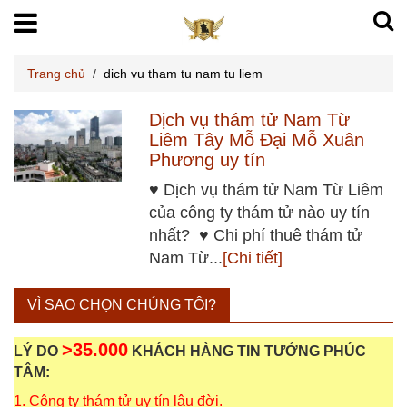
Trang chủ
/
dich vu tham tu nam tu liem
Dịch vụ thám tử Nam Từ
Liêm Tây Mỗ Đại Mỗ Xuân
Phương uy tín
♥ Dịch vụ thám tử Nam Từ Liêm
của công ty thám tử nào uy tín
nhất? ♥ Chi phí thuê thám tử
Nam Từ...
[Chi tiết]
VÌ SAO CHỌN CHÚNG TÔI?
>35.000
LÝ DO
KHÁCH HÀNG TIN TƯỞNG PHÚC
TÂM:
1. Công ty thám tử uy tín lâu đời.