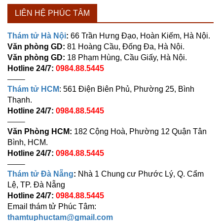
LIÊN HỆ PHÚC TÂM
Thám tử Hà Nội
:
66 Trần Hưng Đạo, Hoàn Kiếm, Hà Nội.
Văn phòng GD:
81 Hoàng Cầu, Đống Đa, Hà Nội.
Văn phòng GD:
18 Phạm Hùng, Cầu Giấy, Hà Nội.
Hotline 24/7:
0984.88.5445
——–
Thám tử HCM
: 561 Điện Biên Phủ, Phường 25, Bình
Thạnh.
Hotline 24/7:
0984.88.5445
——–
Văn Phòng HCM:
182 Cộng Hoà, Phường 12 Quận Tân
Bình, HCM.
Hotline 24/7:
0984.88.5445
——–
Thám tử Đà Nẵng
:
Nhà 1 Chung cư Phước Lý, Q. Cẩm
Lệ, TP. Đà Nẵng
Hotline 24/7:
0984.88.5445
Email thám tử Phúc Tâm:
thamtuphuctam@gmail.com