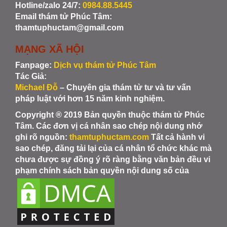
Hotline/zalo 24/7:
0984.88.5445
Email thám tử Phúc Tâm:
thamtuphuctam@gmail.com
MẠNG XÃ HỘI
Fanpage:
Dịch vụ thám tử Phúc Tâm
Tác Giả:
Michael Đỗ
– Chuyên gia thám tử tư và tư vấn
pháp luật với hơn 15 năm kinh nghiệm.
Copyright ® 2019 Bản quyền thuộc thám tử Phúc
Tâm. Các đơn vị cá nhân sao chép nội dung nhớ
ghi rõ nguồn:
thamtuphuctam.com
Tất cả hành vi
sao chép, đăng tải lại của cá nhân tổ chức khác mà
chưa được sự đồng ý rõ ràng bằng văn bản đều vi
phạm chính sách bản quyền nội dung số của