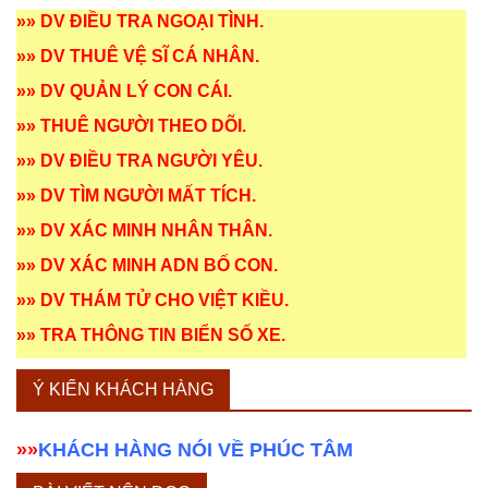
»»
DV ĐIỀU TRA NGOẠI TÌNH
.
»»
DV THUÊ VỆ SĨ CÁ NHÂN
.
»»
DV QUẢN LÝ CON CÁI
.
»»
THUÊ NGƯỜI THEO DÕI
.
»»
DV ĐIỀU TRA NGƯỜI YÊU
.
»»
DV TÌM NGƯỜI MẤT TÍCH
.
»»
DV XÁC MINH NHÂN THÂN
.
»»
DV XÁC MINH ADN BỐ CON
.
»»
DV THÁM TỬ CHO VIỆT KIỀU
.
»»
TRA THÔNG TIN BIỂN SỐ XE
.
Ý KIẾN KHÁCH HÀNG
»»
KHÁCH HÀNG NÓI VỀ PHÚC TÂM