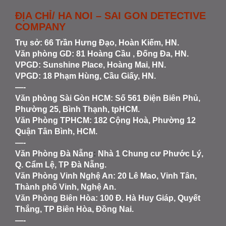
ĐỊA CHỈ/ HA NOI – SAI GON DETECTIVE
COMPANY
Trụ sở: 66 Trần Hưng Đạo, Hoàn Kiếm, HN.
Văn phòng GD: 81 Hoàng Cầu , Đống Đa, HN.
VPGD: Sunshine Place, Hoàng Mai, HN.
VPGD: 18 Phạm Hùng, Cầu Giấy, HN.
—-
Văn phòng Sài Gòn HCM
: Số 561 Điện Biên Phủ,
Phường 25, Bình Thạnh, tpHCM.
Văn Phòng TPHCM: 182 Cộng Hoà, Phường 12
Quận Tân Bình, HCM.
—-
Văn Phòng Đà Nẵng
:
Nhà 1 Chung cư Phước Lý,
Q. Cẩm Lệ, TP Đà Nẵng.
Văn Phòng Vinh Nghệ An
: 20 Lê Mao, Vinh Tân,
Thành phố Vinh, Nghệ An.
Văn Phòng Biên Hòa
: 100 Đ. Hà Huy Giáp, Quyết
Thắng, TP Biên Hòa, Đồng Nai.
—-