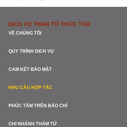
DỊCH VỤ THÁM TỬ PHÚC TÂM
VỀ CHÚNG TÔI
QUY TRÌNH DỊCH VỤ
CAM KẾT BẢO MẬT
NHU CẦU HỢP TÁC
PHÚC TÂM TRÊN BÁO CHÍ
CHI NHÁNH THÁM TỬ