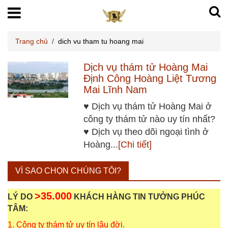
Trang chủ
/
dich vu tham tu hoang mai
Dịch vụ thám tử Hoàng Mai
Định Công Hoàng Liệt Tương
Mai Lĩnh Nam
♥ Dịch vụ thám tử Hoàng Mai ở
công ty thám tử nào uy tín nhất?
♥ Dịch vụ theo dõi ngoại tình ở
Hoàng...
[Chi tiết]
VÌ SAO CHỌN CHÚNG TÔI?
>35.000
LÝ DO
KHÁCH HÀNG TIN TƯỞNG PHÚC
TÂM:
1. Công ty thám tử uy tín lâu đời.