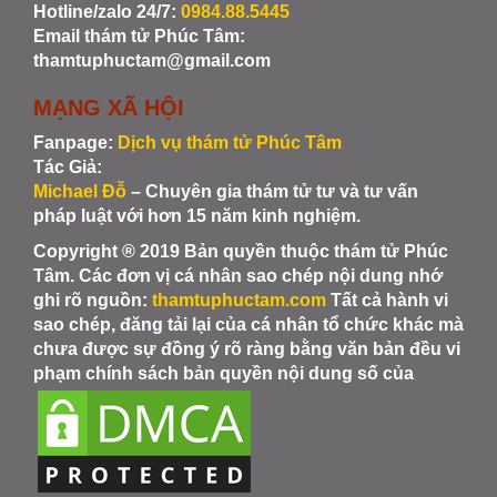
Hotline/zalo 24/7:
0984.88.5445
Email thám tử Phúc Tâm:
thamtuphuctam@gmail.com
MẠNG XÃ HỘI
Fanpage:
Dịch vụ thám tử Phúc Tâm
Tác Giả:
Michael Đỗ
– Chuyên gia thám tử tư và tư vấn
pháp luật với hơn 15 năm kinh nghiệm.
Copyright ® 2019 Bản quyền thuộc thám tử Phúc
Tâm. Các đơn vị cá nhân sao chép nội dung nhớ
ghi rõ nguồn:
thamtuphuctam.com
Tất cả hành vi
sao chép, đăng tải lại của cá nhân tổ chức khác mà
chưa được sự đồng ý rõ ràng bằng văn bản đều vi
phạm chính sách bản quyền nội dung số của