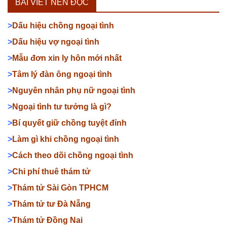
BÀI VIẾT NÊN ĐỌC
>
Dấu hiệu chồng ngoại tình
>
Dấu hiệu vợ ngoại tình
>
Mẫu đơn xin ly hôn mới nhất
>
Tâm lý đàn ông ngoại tình
>
Nguyên nhân phụ nữ ngoại tình
>
Ngoại tình tư tưởng là gì?
>
Bí quyết giữ chồng tuyệt đỉnh
>
Làm gì khi chồng ngoại tình
>
Cách theo dõi chồng ngoại tình
>
Chi phí thuê thám tử
>
Thám tử Sài Gòn TPHCM
>
Thám tử tư Đà Nẵng
>
Thám tử Đồng Nai