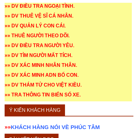
»»
DV ĐIỀU TRA NGOẠI TÌNH
.
»»
DV THUÊ VỆ SĨ CÁ NHÂN
.
»»
DV QUẢN LÝ CON CÁI
.
»»
THUÊ NGƯỜI THEO DÕI
.
»»
DV ĐIỀU TRA NGƯỜI YÊU
.
»»
DV TÌM NGƯỜI MẤT TÍCH
.
»»
DV XÁC MINH NHÂN THÂN
.
»»
DV XÁC MINH ADN BỐ CON
.
»»
DV THÁM TỬ CHO VIỆT KIỀU
.
»»
TRA THÔNG TIN BIỂN SỐ XE
.
Ý KIẾN KHÁCH HÀNG
»»
KHÁCH HÀNG NÓI VỀ PHÚC TÂM