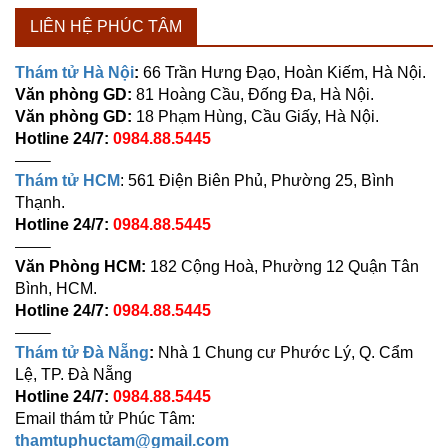
LIÊN HỆ PHÚC TÂM
Thám tử Hà Nội
:
66 Trần Hưng Đạo, Hoàn Kiếm, Hà Nội.
Văn phòng GD:
81 Hoàng Cầu, Đống Đa, Hà Nội.
Văn phòng GD:
18 Phạm Hùng, Cầu Giấy, Hà Nội.
Hotline 24/7:
0984.88.5445
——–
Thám tử HCM
: 561 Điện Biên Phủ, Phường 25, Bình
Thạnh.
Hotline 24/7:
0984.88.5445
——–
Văn Phòng HCM:
182 Cộng Hoà, Phường 12 Quận Tân
Bình, HCM.
Hotline 24/7:
0984.88.5445
——–
Thám tử Đà Nẵng
:
Nhà 1 Chung cư Phước Lý, Q. Cẩm
Lệ, TP. Đà Nẵng
Hotline 24/7:
0984.88.5445
Email thám tử Phúc Tâm:
thamtuphuctam@gmail.com