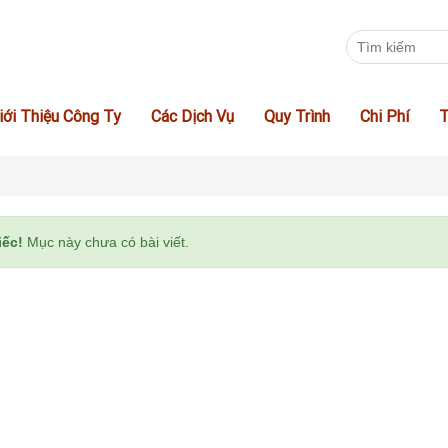
iới Thiệu Công Ty
Các Dịch Vụ
Quy Trình
Chi Phí
T
iếc!
Mục này chưa có bài viết.