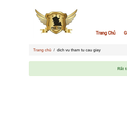
Trang Chủ
G
Trang chủ
/
dich vu tham tu cau giay
Rất t