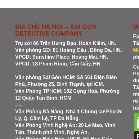
ĐỊA CHỈ/ HA NOI – SAI GON
M
DETECTIVE COMPANY
Fa
Trụ sở: 66 Trần Hưng Đạo, Hoàn Kiếm, HN.
Tá
Văn phòng GD: 81 Hoàng Cầu , Đống Đa, HN.
Mi
VPGD: Sunshine Place, Hoàng Mai, HN.
ph
VPGD: 18 Phạm Hùng, Cầu Giấy, HN.
Co
—-
Ph
Văn phòng Sài Gòn HCM
: Số 561 Điện Biên
du
Phủ, Phường 25, Bình Thạnh, tpHCM.
Tấ
Văn Phòng TPHCM: 182 Cộng Hoà, Phường
nh
12 Quận Tân Bình, HCM.
rõ
—-
bả
Văn Phòng Đà Nẵng
:
Nhà 1 Chung cư Phước
Lý, Q. Cẩm Lệ, TP Đà Nẵng.
Văn Phòng Vinh Nghệ An
: 20 Lê Mao, Vinh
Tân, Thành phố Vinh, Nghệ An.
Văn Phòng Biên Hòa
: 100 Đ. Hà Huy Giáp,