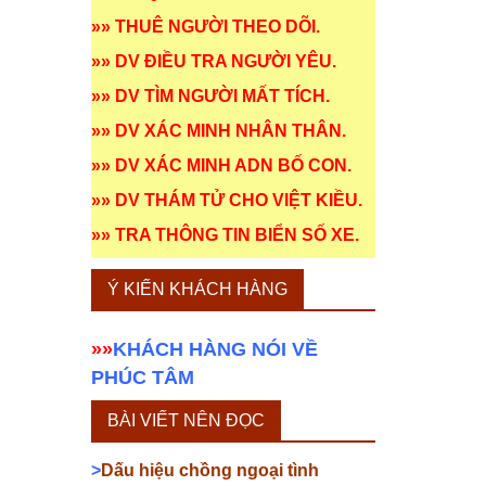
»»
THUÊ NGƯỜI THEO DÕI
.
»»
DV ĐIỀU TRA NGƯỜI YÊU
.
»»
DV TÌM NGƯỜI MẤT TÍCH
.
»»
DV XÁC MINH NHÂN THÂN
.
»»
DV XÁC MINH ADN BỐ CON
.
»»
DV THÁM TỬ CHO VIỆT KIỀU
.
»»
TRA THÔNG TIN BIỂN SỐ XE
.
Ý KIẾN KHÁCH HÀNG
»»
KHÁCH HÀNG NÓI VỀ
PHÚC TÂM
BÀI VIẾT NÊN ĐỌC
>
Dấu hiệu chồng ngoại tình