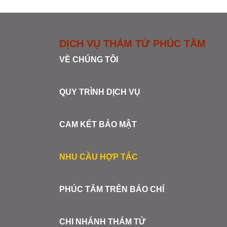
DỊCH VỤ THÁM TỬ PHÚC TÂM
VỀ CHÚNG TÔI
QUY TRÌNH DỊCH VỤ
CAM KẾT BẢO MẬT
NHU CẦU HỢP TÁC
PHÚC TÂM TRÊN BÁO CHÍ
CHI NHÁNH THÁM TỬ