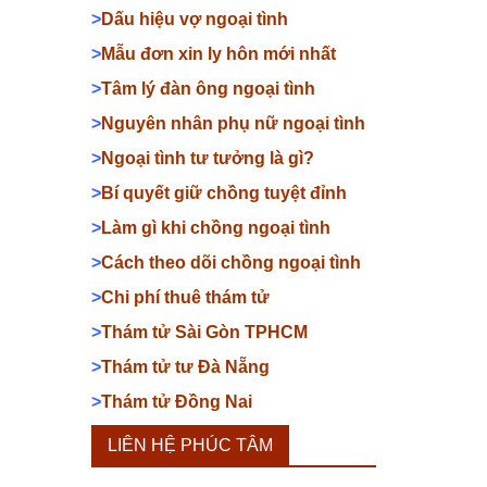
>
Dấu hiệu vợ ngoại tình
>
Mẫu đơn xin ly hôn mới nhất
>
Tâm lý đàn ông ngoại tình
>
Nguyên nhân phụ nữ ngoại tình
>
Ngoại tình tư tưởng là gì?
>
Bí quyết giữ chồng tuyệt đỉnh
>
Làm gì khi chồng ngoại tình
>
Cách theo dõi chồng ngoại tình
>
Chi phí thuê thám tử
>
Thám tử Sài Gòn TPHCM
>
Thám tử tư Đà Nẵng
>
Thám tử Đồng Nai
LIÊN HỆ PHÚC TÂM