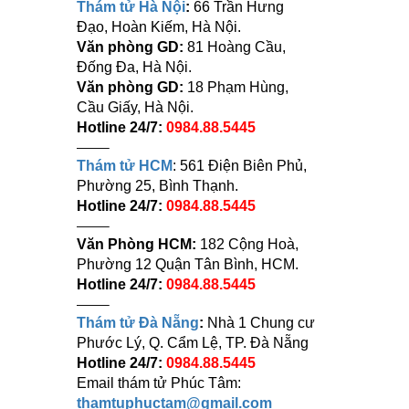
Thám tử Hà Nội
:
66 Trần Hưng
Đạo, Hoàn Kiếm, Hà Nội.
Văn phòng GD:
81 Hoàng Cầu,
Đống Đa, Hà Nội.
Văn phòng GD:
18 Phạm Hùng,
Cầu Giấy, Hà Nội.
Hotline 24/7:
0984.88.5445
——–
Thám tử HCM
: 561 Điện Biên Phủ,
Phường 25, Bình Thạnh.
Hotline 24/7:
0984.88.5445
——–
Văn Phòng HCM:
182 Cộng Hoà,
Phường 12 Quận Tân Bình, HCM.
Hotline 24/7:
0984.88.5445
——–
Thám tử Đà Nẵng
:
Nhà 1 Chung cư
Phước Lý, Q. Cẩm Lệ, TP. Đà Nẵng
Hotline 24/7:
0984.88.5445
Email thám tử Phúc Tâm:
thamtuphuctam@gmail.com