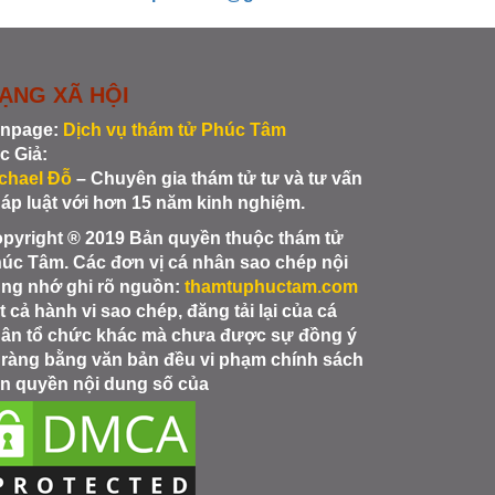
ẠNG XÃ HỘI
npage:
Dịch vụ thám tử Phúc Tâm
c Giả:
chael Đỗ
– Chuyên gia thám tử tư và tư vấn
áp luật với hơn 15 năm kinh nghiệm.
pyright ® 2019 Bản quyền thuộc thám tử
úc Tâm. Các đơn vị cá nhân sao chép nội
ng nhớ ghi rõ nguồn:
thamtuphuctam.com
t cả hành vi sao chép, đăng tải lại của cá
ân tổ chức khác mà chưa được sự đồng ý
 ràng bằng văn bản đều vi phạm chính sách
n quyền nội dung số của