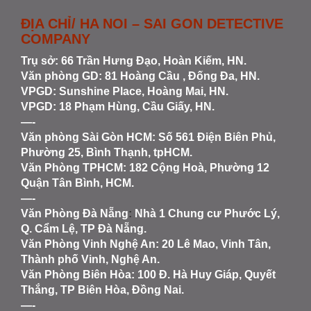
ĐỊA CHỈ/ HA NOI – SAI GON DETECTIVE
COMPANY
Trụ sở: 66 Trần Hưng Đạo, Hoàn Kiếm, HN.
Văn phòng GD: 81 Hoàng Cầu , Đống Đa, HN.
VPGD: Sunshine Place, Hoàng Mai, HN.
VPGD: 18 Phạm Hùng, Cầu Giấy, HN.
—-
Văn phòng Sài Gòn HCM
: Số 561 Điện Biên Phủ,
Phường 25, Bình Thạnh, tpHCM.
Văn Phòng TPHCM: 182 Cộng Hoà, Phường 12
Quận Tân Bình, HCM.
—-
Văn Phòng Đà Nẵng
:
Nhà 1 Chung cư Phước Lý,
Q. Cẩm Lệ, TP Đà Nẵng.
Văn Phòng Vinh Nghệ An
: 20 Lê Mao, Vinh Tân,
Thành phố Vinh, Nghệ An.
Văn Phòng Biên Hòa
: 100 Đ. Hà Huy Giáp, Quyết
Thắng, TP Biên Hòa, Đồng Nai.
—-