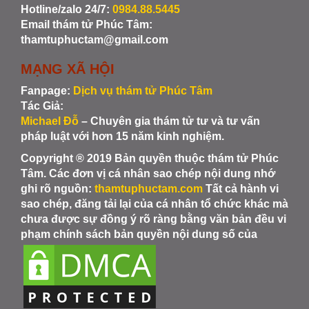
Hotline/zalo 24/7:
0984.88.5445
Email thám tử Phúc Tâm:
thamtuphuctam@gmail.com
MẠNG XÃ HỘI
Fanpage:
Dịch vụ thám tử Phúc Tâm
Tác Giả:
Michael Đỗ
– Chuyên gia thám tử tư và tư vấn
pháp luật với hơn 15 năm kinh nghiệm.
Copyright ® 2019 Bản quyền thuộc thám tử Phúc
Tâm. Các đơn vị cá nhân sao chép nội dung nhớ
ghi rõ nguồn:
thamtuphuctam.com
Tất cả hành vi
sao chép, đăng tải lại của cá nhân tổ chức khác mà
chưa được sự đồng ý rõ ràng bằng văn bản đều vi
phạm chính sách bản quyền nội dung số của