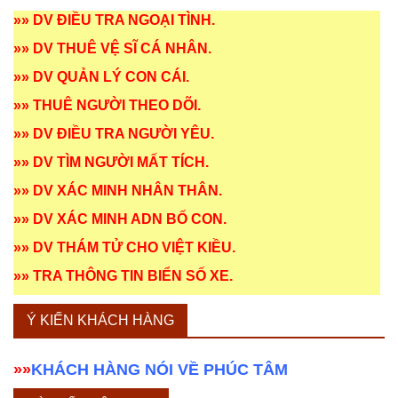
»»
DV ĐIỀU TRA NGOẠI TÌNH
.
»»
DV THUÊ VỆ SĨ CÁ NHÂN
.
»»
DV QUẢN LÝ CON CÁI
.
»»
THUÊ NGƯỜI THEO DÕI
.
»»
DV ĐIỀU TRA NGƯỜI YÊU
.
»»
DV TÌM NGƯỜI MẤT TÍCH
.
»»
DV XÁC MINH NHÂN THÂN
.
»»
DV XÁC MINH ADN BỐ CON
.
»»
DV THÁM TỬ CHO VIỆT KIỀU
.
»»
TRA THÔNG TIN BIỂN SỐ XE
.
Ý KIẾN KHÁCH HÀNG
»»
KHÁCH HÀNG NÓI VỀ PHÚC TÂM