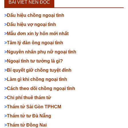
BÀI VIẾT NÊN ĐỌC
>
Dấu hiệu chồng ngoại tình
>
Dấu hiệu vợ ngoại tình
>
Mẫu đơn xin ly hôn mới nhất
>
Tâm lý đàn ông ngoại tình
>
Nguyên nhân phụ nữ ngoại tình
>
Ngoại tình tư tưởng là gì?
>
Bí quyết giữ chồng tuyệt đỉnh
>
Làm gì khi chồng ngoại tình
>
Cách theo dõi chồng ngoại tình
>
Chi phí thuê thám tử
>
Thám tử Sài Gòn TPHCM
>
Thám tử tư Đà Nẵng
>
Thám tử Đồng Nai