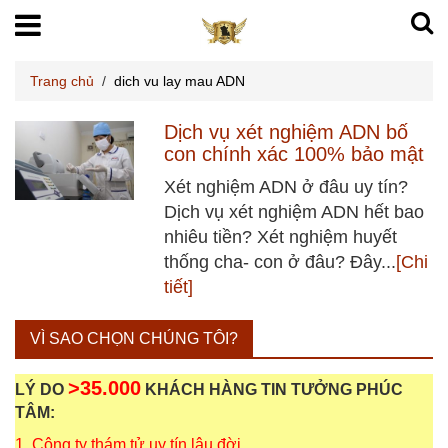
Trang chủ
/
dich vu lay mau ADN
Dịch vụ xét nghiệm ADN bố
con chính xác 100% bảo mật
Xét nghiệm ADN ở đâu uy tín?
Dịch vụ xét nghiệm ADN hết bao
nhiêu tiền? Xét nghiệm huyết
thống cha- con ở đâu? Đây...
[Chi
tiết]
VÌ SAO CHỌN CHÚNG TÔI?
>35.000
LÝ DO
KHÁCH HÀNG TIN TƯỞNG PHÚC
TÂM:
1. Công ty thám tử uy tín lâu đời.