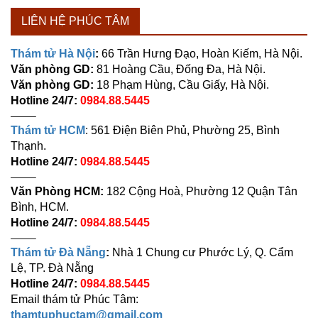
LIÊN HỆ PHÚC TÂM
Thám tử Hà Nội
:
66 Trần Hưng Đạo, Hoàn Kiếm, Hà Nội.
Văn phòng GD:
81 Hoàng Cầu, Đống Đa, Hà Nội.
Văn phòng GD:
18 Phạm Hùng, Cầu Giấy, Hà Nội.
Hotline 24/7:
0984.88.5445
——–
Thám tử HCM
: 561 Điện Biên Phủ, Phường 25, Bình
Thạnh.
Hotline 24/7:
0984.88.5445
——–
Văn Phòng HCM:
182 Cộng Hoà, Phường 12 Quận Tân
Bình, HCM.
Hotline 24/7:
0984.88.5445
——–
Thám tử Đà Nẵng
:
Nhà 1 Chung cư Phước Lý, Q. Cẩm
Lệ, TP. Đà Nẵng
Hotline 24/7:
0984.88.5445
Email thám tử Phúc Tâm:
thamtuphuctam@gmail.com