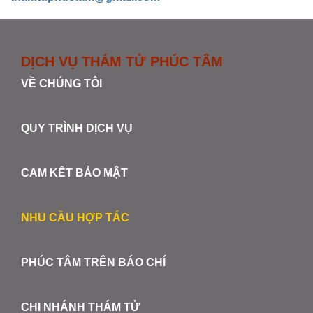
DỊCH VỤ THÁM TỬ PHÚC TÂM
VỀ CHÚNG TÔI
QUY TRÌNH DỊCH VỤ
CAM KẾT BẢO MẬT
NHU CẦU HỢP TÁC
PHÚC TÂM TRÊN BÁO CHÍ
CHI NHÁNH THÁM TỬ