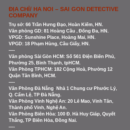
ĐỊA CHỈ/ HA NOI – SAI GON DETECTIVE
COMPANY
Trụ sở: 66 Trần Hưng Đạo, Hoàn Kiếm, HN.
Văn phòng GD: 81 Hoàng Cầu , Đống Đa, HN.
VPGD: Sunshine Place, Hoàng Mai, HN.
VPGD: 18 Phạm Hùng, Cầu Giấy, HN.
—-
Văn phòng Sài Gòn HCM
: Số 561 Điện Biên Phủ,
Phường 25, Bình Thạnh, tpHCM.
Văn Phòng TPHCM: 182 Cộng Hoà, Phường 12
Quận Tân Bình, HCM.
—-
Văn Phòng Đà Nẵng
:
Nhà 1 Chung cư Phước Lý,
Q. Cẩm Lệ, TP Đà Nẵng.
Văn Phòng Vinh Nghệ An
: 20 Lê Mao, Vinh Tân,
Thành phố Vinh, Nghệ An.
Văn Phòng Biên Hòa
: 100 Đ. Hà Huy Giáp, Quyết
Thắng, TP Biên Hòa, Đồng Nai.
—-