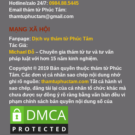
Hotline/zalo 24/7:
0984.88.5445
Email thám tử Phúc Tâm:
thamtuphuctam@gmail.com
MẠNG XÃ HỘI
Fanpage:
Dịch vụ thám tử Phúc Tâm
Tác Giả:
Michael Đỗ
– Chuyên gia thám tử tư và tư vấn
pháp luật với hơn 15 năm kinh nghiệm.
Copyright ® 2019 Bản quyền thuộc thám tử Phúc
Tâm. Các đơn vị cá nhân sao chép nội dung nhớ
ghi rõ nguồn:
thamtuphuctam.com
Tất cả hành vi
sao chép, đăng tải lại của cá nhân tổ chức khác mà
chưa được sự đồng ý rõ ràng bằng văn bản đều vi
phạm chính sách bản quyền nội dung số của