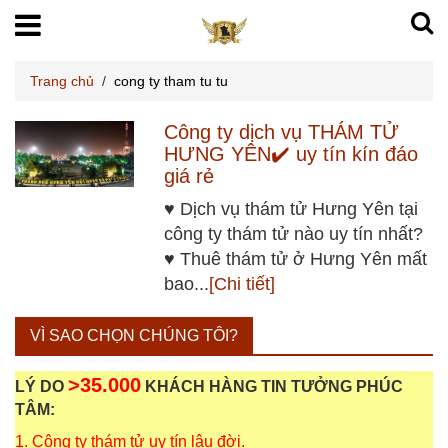
Trang chủ
/
cong ty tham tu tu
Công ty dịch vụ THÁM TỬ
HƯNG YÊN✔️ uy tín kín đáo
giá rẻ
♥ Dịch vụ thám tử Hưng Yên tại
công ty thám tử nào uy tín nhất?
♥ Thuê thám tử ở Hưng Yên mất
bao...
[Chi tiết]
VÌ SAO CHỌN CHÚNG TÔI?
>35.000
LÝ DO
KHÁCH HÀNG TIN TƯỞNG PHÚC
TÂM:
1. Công ty thám tử uy tín lâu đời.