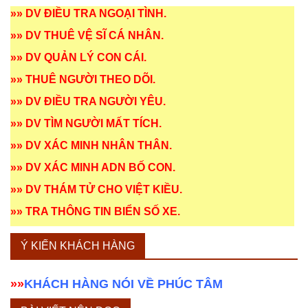
»»
DV ĐIỀU TRA NGOẠI TÌNH
.
»»
DV THUÊ VỆ SĨ CÁ NHÂN
.
»»
DV QUẢN LÝ CON CÁI
.
»»
THUÊ NGƯỜI THEO DÕI
.
»»
DV ĐIỀU TRA NGƯỜI YÊU
.
»»
DV TÌM NGƯỜI MẤT TÍCH
.
»»
DV XÁC MINH NHÂN THÂN
.
»»
DV XÁC MINH ADN BỐ CON
.
»»
DV THÁM TỬ CHO VIỆT KIỀU
.
»»
TRA THÔNG TIN BIỂN SỐ XE
.
Ý KIẾN KHÁCH HÀNG
»»
KHÁCH HÀNG NÓI VỀ PHÚC TÂM