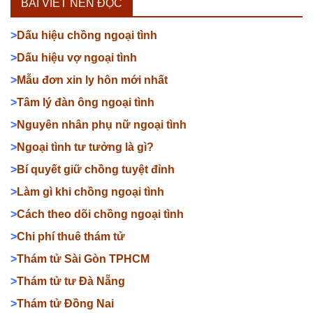
BÀI VIẾT NÊN ĐỌC
>
Dấu hiệu chồng ngoại tình
>
Dấu hiệu vợ ngoại tình
>
Mẫu đơn xin ly hôn mới nhất
>
Tâm lý đàn ông ngoại tình
>
Nguyên nhân phụ nữ ngoại tình
>
Ngoại tình tư tưởng là gì?
>
Bí quyết giữ chồng tuyệt đỉnh
>
Làm gì khi chồng ngoại tình
>
Cách theo dõi chồng ngoại tình
>
Chi phí thuê thám tử
>
Thám tử Sài Gòn TPHCM
>
Thám tử tư Đà Nẵng
>
Thám tử Đồng Nai