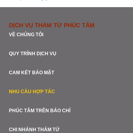
DỊCH VỤ THÁM TỬ PHÚC TÂM
VỀ CHÚNG TÔI
QUY TRÌNH DỊCH VỤ
CAM KẾT BẢO MẬT
NHU CẦU HỢP TÁC
PHÚC TÂM TRÊN BÁO CHÍ
CHI NHÁNH THÁM TỬ