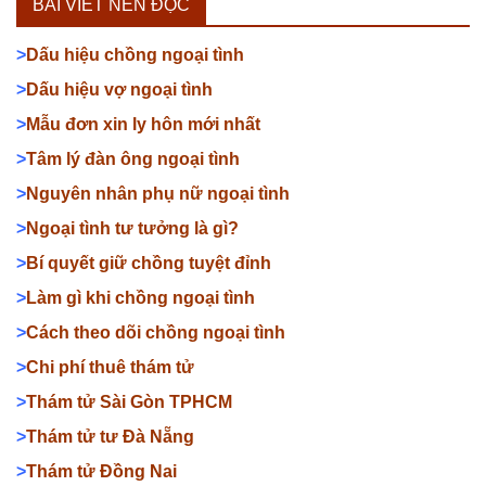
BÀI VIẾT NÊN ĐỌC
>
Dấu hiệu chồng ngoại tình
>
Dấu hiệu vợ ngoại tình
>
Mẫu đơn xin ly hôn mới nhất
>
Tâm lý đàn ông ngoại tình
>
Nguyên nhân phụ nữ ngoại tình
>
Ngoại tình tư tưởng là gì?
>
Bí quyết giữ chồng tuyệt đỉnh
>
Làm gì khi chồng ngoại tình
>
Cách theo dõi chồng ngoại tình
>
Chi phí thuê thám tử
>
Thám tử Sài Gòn TPHCM
>
Thám tử tư Đà Nẵng
>
Thám tử Đồng Nai