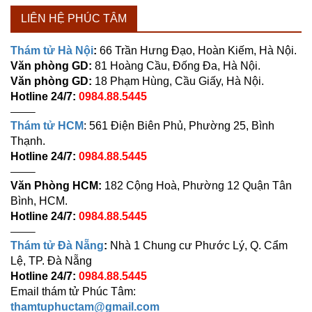
LIÊN HỆ PHÚC TÂM
Thám tử Hà Nội
:
66 Trần Hưng Đạo, Hoàn Kiếm, Hà Nội.
Văn phòng GD:
81 Hoàng Cầu, Đống Đa, Hà Nội.
Văn phòng GD:
18 Phạm Hùng, Cầu Giấy, Hà Nội.
Hotline 24/7:
0984.88.5445
——–
Thám tử HCM
: 561 Điện Biên Phủ, Phường 25, Bình
Thạnh.
Hotline 24/7:
0984.88.5445
——–
Văn Phòng HCM:
182 Cộng Hoà, Phường 12 Quận Tân
Bình, HCM.
Hotline 24/7:
0984.88.5445
——–
Thám tử Đà Nẵng
:
Nhà 1 Chung cư Phước Lý, Q. Cẩm
Lệ, TP. Đà Nẵng
Hotline 24/7:
0984.88.5445
Email thám tử Phúc Tâm:
thamtuphuctam@gmail.com