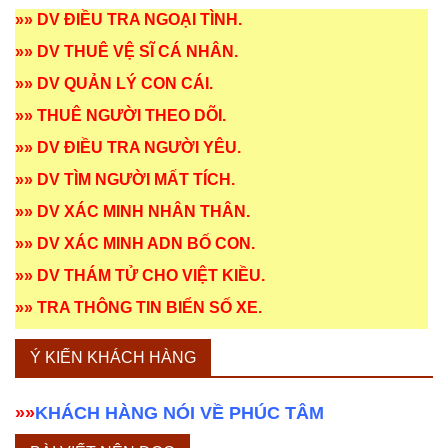
»»
DV ĐIỀU TRA NGOẠI TÌNH
.
»»
DV THUÊ VỆ SĨ CÁ NHÂN
.
»»
DV QUẢN LÝ CON CÁI
.
»»
THUÊ NGƯỜI THEO DÕI
.
»»
DV ĐIỀU TRA NGƯỜI YÊU
.
»»
DV TÌM NGƯỜI MẤT TÍCH
.
»»
DV XÁC MINH NHÂN THÂN
.
»»
DV XÁC MINH ADN BỐ CON
.
»»
DV THÁM TỬ CHO VIỆT KIỀU
.
»»
TRA THÔNG TIN BIỂN SỐ XE
.
Ý KIẾN KHÁCH HÀNG
»»
KHÁCH HÀNG NÓI VỀ PHÚC TÂM