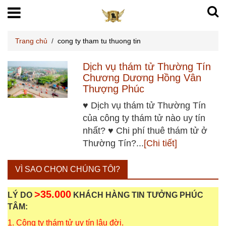
Trang chủ
/
cong ty tham tu thuong tin
Dịch vụ thám tử Thường Tín
Chương Dương Hồng Vân
Thượng Phúc
♥ Dịch vụ thám tử Thường Tín
của công ty thám tử nào uy tín
nhất? ♥ Chi phí thuê thám tử ở
Thường Tín?...
[Chi tiết]
VÌ SAO CHỌN CHÚNG TÔI?
>35.000
LÝ DO
KHÁCH HÀNG TIN TƯỞNG PHÚC
TÂM:
1. Công ty thám tử uy tín lâu đời.