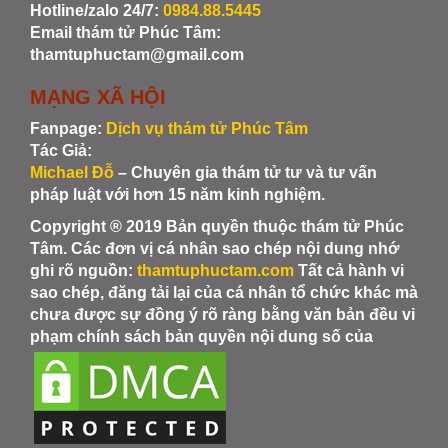
Hotline/zalo 24/7:
0984.88.5445
Email thám tử Phúc Tâm:
thamtuphuctam@gmail.com
MẠNG XÃ HỘI
Fanpage:
Dịch vụ thám tử Phúc Tâm
Tác Giả:
Michael Đỗ
– Chuyên gia thám tử tư và tư vấn
pháp luật với hơn 15 năm kinh nghiệm.
Copyright ® 2019 Bản quyền thuộc thám tử Phúc
Tâm. Các đơn vị cá nhân sao chép nội dung nhớ
ghi rõ nguồn:
thamtuphuctam.com
Tất cả hành vi
sao chép, đăng tải lại của cá nhân tổ chức khác mà
chưa được sự đồng ý rõ ràng bằng văn bản đều vi
phạm chính sách bản quyền nội dung số của