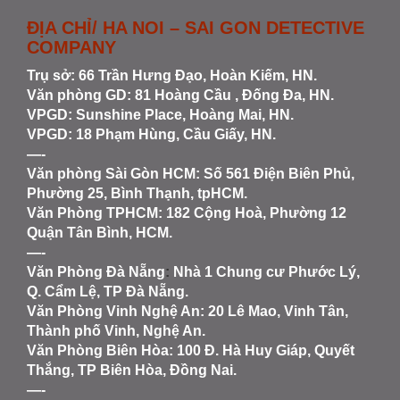
ĐỊA CHỈ/ HA NOI – SAI GON DETECTIVE
COMPANY
Trụ sở: 66 Trần Hưng Đạo, Hoàn Kiếm, HN.
Văn phòng GD: 81 Hoàng Cầu , Đống Đa, HN.
VPGD: Sunshine Place, Hoàng Mai, HN.
VPGD: 18 Phạm Hùng, Cầu Giấy, HN.
—-
Văn phòng Sài Gòn HCM
: Số 561 Điện Biên Phủ,
Phường 25, Bình Thạnh, tpHCM.
Văn Phòng TPHCM: 182 Cộng Hoà, Phường 12
Quận Tân Bình, HCM.
—-
Văn Phòng Đà Nẵng
:
Nhà 1 Chung cư Phước Lý,
Q. Cẩm Lệ, TP Đà Nẵng.
Văn Phòng Vinh Nghệ An
: 20 Lê Mao, Vinh Tân,
Thành phố Vinh, Nghệ An.
Văn Phòng Biên Hòa
: 100 Đ. Hà Huy Giáp, Quyết
Thắng, TP Biên Hòa, Đồng Nai.
—-