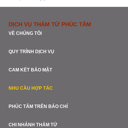
DỊCH VỤ THÁM TỬ PHÚC TÂM
VỀ CHÚNG TÔI
QUY TRÌNH DỊCH VỤ
CAM KẾT BẢO MẬT
NHU CẦU HỢP TÁC
PHÚC TÂM TRÊN BÁO CHÍ
CHI NHÁNH THÁM TỬ