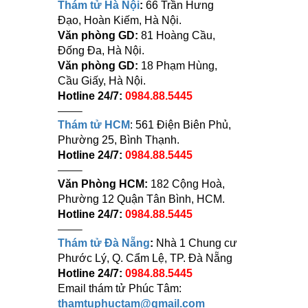
Thám tử Hà Nội
:
66 Trần Hưng
Đạo, Hoàn Kiếm, Hà Nội.
Văn phòng GD:
81 Hoàng Cầu,
Đống Đa, Hà Nội.
Văn phòng GD:
18 Phạm Hùng,
Cầu Giấy, Hà Nội.
Hotline 24/7:
0984.88.5445
——–
Thám tử HCM
: 561 Điện Biên Phủ,
Phường 25, Bình Thạnh.
Hotline 24/7:
0984.88.5445
——–
Văn Phòng HCM:
182 Cộng Hoà,
Phường 12 Quận Tân Bình, HCM.
Hotline 24/7:
0984.88.5445
——–
Thám tử Đà Nẵng
:
Nhà 1 Chung cư
Phước Lý, Q. Cẩm Lệ, TP. Đà Nẵng
Hotline 24/7:
0984.88.5445
Email thám tử Phúc Tâm:
thamtuphuctam@gmail.com