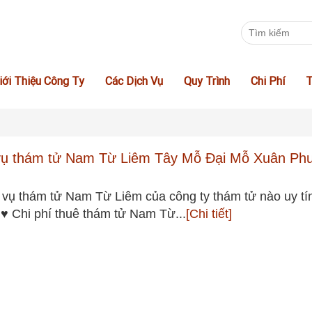
iới Thiệu Công Ty
Các Dịch Vụ
Quy Trình
Chi Phí
T
vụ thám tử Nam Từ Liêm Tây Mỗ Đại Mỗ Xuân Ph
 vụ thám tử Nam Từ Liêm của công ty thám tử nào uy tí
♥ Chi phí thuê thám tử Nam Từ...
[Chi tiết]