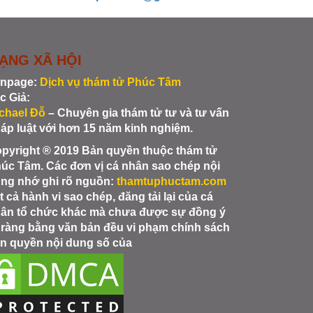
ẠNG XÃ HỘI
npage:
Dịch vụ thám tử Phúc Tâm
c Giả:
chael Đỗ
– Chuyên gia thám tử tư và tư vấn
áp luật với hơn 15 năm kinh nghiệm.
pyright ® 2019 Bản quyền thuộc thám tử
úc Tâm. Các đơn vị cá nhân sao chép nội
ng nhớ ghi rõ nguồn:
thamtuphuctam.com
t cả hành vi sao chép, đăng tải lại của cá
ân tổ chức khác mà chưa được sự đồng ý
 ràng bằng văn bản đều vi phạm chính sách
n quyền nội dung số của