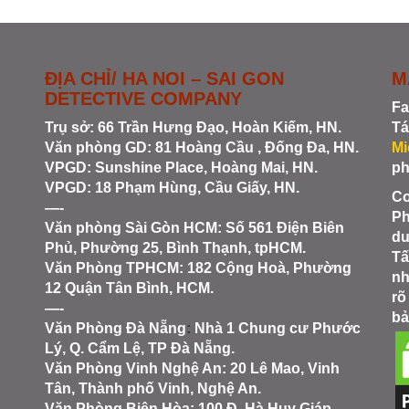
ĐỊA CHỈ/ HA NOI – SAI GON
M
DETECTIVE COMPANY
Fa
Trụ sở: 66 Trần Hưng Đạo, Hoàn Kiếm, HN.
Tá
Văn phòng GD: 81 Hoàng Cầu , Đống Đa, HN.
Mi
VPGD: Sunshine Place, Hoàng Mai, HN.
ph
VPGD: 18 Phạm Hùng, Cầu Giấy, HN.
Co
—-
Ph
Văn phòng Sài Gòn HCM
: Số 561 Điện Biên
du
Phủ, Phường 25, Bình Thạnh, tpHCM.
Tấ
Văn Phòng TPHCM: 182 Cộng Hoà, Phường
nh
12 Quận Tân Bình, HCM.
rõ
—-
bả
Văn Phòng Đà Nẵng
:
Nhà 1 Chung cư Phước
Lý, Q. Cẩm Lệ, TP Đà Nẵng.
Văn Phòng Vinh Nghệ An
: 20 Lê Mao, Vinh
Tân, Thành phố Vinh, Nghệ An.
Văn Phòng Biên Hòa
: 100 Đ. Hà Huy Giáp,