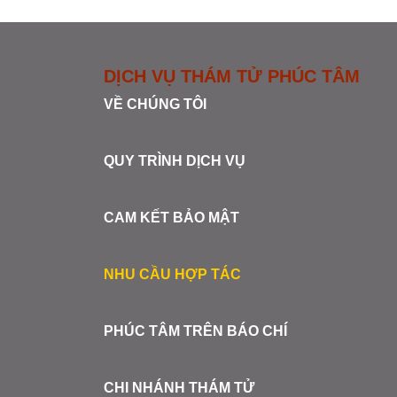
DỊCH VỤ THÁM TỬ PHÚC TÂM
VỀ CHÚNG TÔI
QUY TRÌNH DỊCH VỤ
CAM KẾT BẢO MẬT
NHU CẦU HỢP TÁC
PHÚC TÂM TRÊN BÁO CHÍ
CHI NHÁNH THÁM TỬ