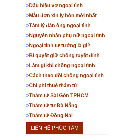
>
Dấu hiệu vợ ngoại tình
>
Mẫu đơn xin ly hôn mới nhất
>
Tâm lý đàn ông ngoại tình
>
Nguyên nhân phụ nữ ngoại tình
>
Ngoại tình tư tưởng là gì?
>
Bí quyết giữ chồng tuyệt đỉnh
>
Làm gì khi chồng ngoại tình
>
Cách theo dõi chồng ngoại tình
>
Chi phí thuê thám tử
>
Thám tử Sài Gòn TPHCM
>
Thám tử tư Đà Nẵng
>
Thám tử Đồng Nai
LIÊN HỆ PHÚC TÂM