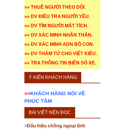
»»
THUÊ NGƯỜI THEO DÕI
.
»»
DV ĐIỀU TRA NGƯỜI YÊU
.
»»
DV TÌM NGƯỜI MẤT TÍCH
.
»»
DV XÁC MINH NHÂN THÂN
.
»»
DV XÁC MINH ADN BỐ CON
.
»»
DV THÁM TỬ CHO VIỆT KIỀU
.
»»
TRA THÔNG TIN BIỂN SỐ XE
.
Ý KIẾN KHÁCH HÀNG
»»
KHÁCH HÀNG NÓI VỀ
PHÚC TÂM
BÀI VIẾT NÊN ĐỌC
>
Dấu hiệu chồng ngoại tình