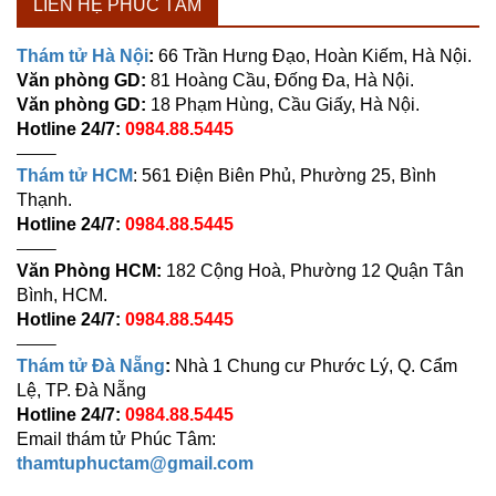
LIÊN HỆ PHÚC TÂM
Thám tử Hà Nội
:
66 Trần Hưng Đạo, Hoàn Kiếm, Hà Nội.
Văn phòng GD:
81 Hoàng Cầu, Đống Đa, Hà Nội.
Văn phòng GD:
18 Phạm Hùng, Cầu Giấy, Hà Nội.
Hotline 24/7:
0984.88.5445
——–
Thám tử HCM
: 561 Điện Biên Phủ, Phường 25, Bình
Thạnh.
Hotline 24/7:
0984.88.5445
——–
Văn Phòng HCM:
182 Cộng Hoà, Phường 12 Quận Tân
Bình, HCM.
Hotline 24/7:
0984.88.5445
——–
Thám tử Đà Nẵng
:
Nhà 1 Chung cư Phước Lý, Q. Cẩm
Lệ, TP. Đà Nẵng
Hotline 24/7:
0984.88.5445
Email thám tử Phúc Tâm:
thamtuphuctam@gmail.com