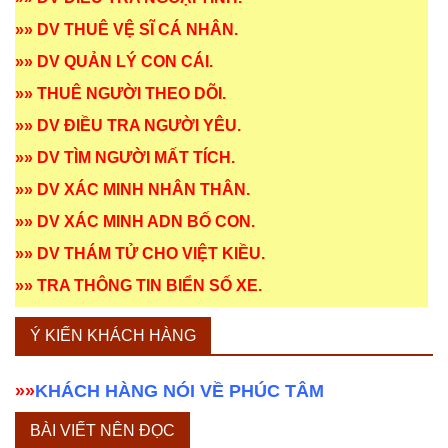
»»
DV THUÊ VỆ SĨ CÁ NHÂN
.
»»
DV QUẢN LÝ CON CÁI
.
»»
THUÊ NGƯỜI THEO DÕI
.
»»
DV ĐIỀU TRA NGƯỜI YÊU
.
»»
DV TÌM NGƯỜI MẤT TÍCH
.
»»
DV XÁC MINH NHÂN THÂN
.
»»
DV XÁC MINH ADN BỐ CON
.
»»
DV THÁM TỬ CHO VIỆT KIỀU
.
»»
TRA THÔNG TIN BIỂN SỐ XE
.
Ý KIẾN KHÁCH HÀNG
»»
KHÁCH HÀNG NÓI VỀ PHÚC TÂM
BÀI VIẾT NÊN ĐỌC