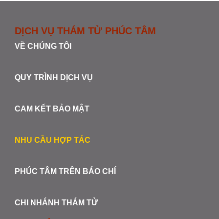
DỊCH VỤ THÁM TỬ PHÚC TÂM
VỀ CHÚNG TÔI
QUY TRÌNH DỊCH VỤ
CAM KẾT BẢO MẬT
NHU CẦU HỢP TÁC
PHÚC TÂM TRÊN BÁO CHÍ
CHI NHÁNH THÁM TỬ