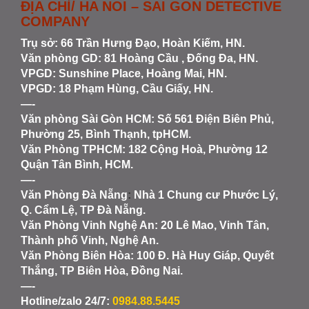
ĐỊA CHỈ/ HA NOI – SAI GON DETECTIVE
COMPANY
Trụ sở: 66 Trần Hưng Đạo, Hoàn Kiếm, HN.
Văn phòng GD: 81 Hoàng Cầu , Đống Đa, HN.
VPGD: Sunshine Place, Hoàng Mai, HN.
VPGD: 18 Phạm Hùng, Cầu Giấy, HN.
—-
Văn phòng Sài Gòn HCM
: Số 561 Điện Biên Phủ,
Phường 25, Bình Thạnh, tpHCM.
Văn Phòng TPHCM: 182 Cộng Hoà, Phường 12
Quận Tân Bình, HCM.
—-
Văn Phòng Đà Nẵng
:
Nhà 1 Chung cư Phước Lý,
Q. Cẩm Lệ, TP Đà Nẵng.
Văn Phòng Vinh Nghệ An
: 20 Lê Mao, Vinh Tân,
Thành phố Vinh, Nghệ An.
Văn Phòng Biên Hòa
: 100 Đ. Hà Huy Giáp, Quyết
Thắng, TP Biên Hòa, Đồng Nai.
—-
Hotline/zalo 24/7:
0984.88.5445