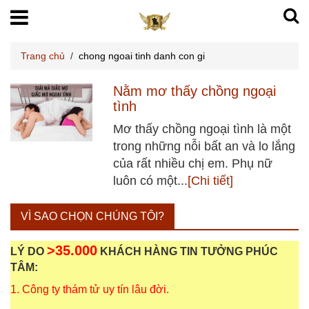
Trang chủ
/
chong ngoai tinh danh con gi
Nằm mơ thấy chồng ngoại
tình
Mơ thấy chồng ngoại tình là một
trong những nỗi bất an và lo lắng
của rất nhiều chị em. Phụ nữ
luôn có một...
[Chi tiết]
VÌ SAO CHỌN CHÚNG TÔI?
>35.000
LÝ DO
KHÁCH HÀNG TIN TƯỞNG PHÚC
TÂM:
1. Công ty thám tử uy tín lâu đời.